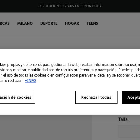
DEVOLUCIONES GRATIS EN TIENDA FÍSICA
RCAS
MILANO
DEPORTE
HOGAR
TEENS
Springfiel
Calcetín
ies propias y de terceros para gestionar la web, recabar información sobre su uso, 
rvicios y mostrarte publicidad acorde con tus preferencias y navegación. Puedes pin
2,99 €
r el uso de todas las cookies o en configuración para ver el detalle y seleccionar qué 
5,99 €
Ahorr
tar o rechazar.
+INFO
Color:
azu
ación de cookies
Rechazar todas
Acept
Talla: