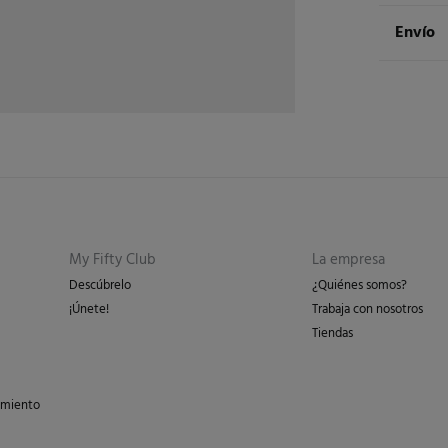
Compos
Envío
74%
al
Env
Cuidad
3 - 
Te
* Is
No 
St
3 - 
Pl
Esp
No 
Isl
My Fifty Club
La empresa
en 
Descúbrelo
¿Quiénes somos?
en 
¡Únete!
Trabaja con nosotros
Tiendas
Días labor
los gasto
peso del 
imiento