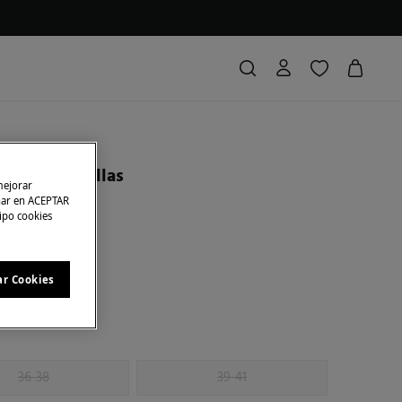
d
 corto estrellas
mejorar
char en ACEPTAR
tipo cookies
as
3,00 €
50
l
ar Cookies
36-38
39-41