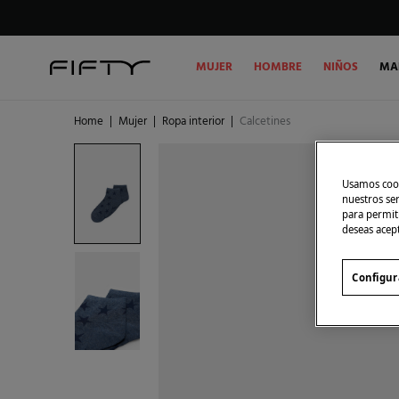
MUJER
HOMBRE
NIÑOS
MA
Home
|
Mujer
|
Ropa interior
|
Calcetines
Usamos cook
nuestros se
para permiti
deseas acep
Configur