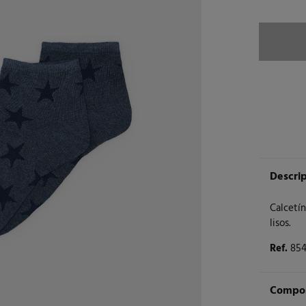
Descri
Calcetín
lisos.
Ref.
85
Compos