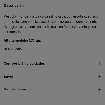
Descripción
Vestido midi de manga corta estilo capa, con escote cuadrado
en el delantero y en la espalda, con cuerpo con goma de nido
de abjea, con volante en la cintura, con falda con vuelo y con
estampado.
Altura modelo: 1,77 cm.
Ref.
7959059
Composición y cuidados
Composición
Envío
100%
viscosa
1,95€
Envío a tienda
Devoluciones
Cuidados
3 - 5 días.
Temperatura máxima de lavado 30C
* Islas Canarias, Ceuta y Melilla excluídas.
Dispones de
un mes
para realizar tu devolución a través de