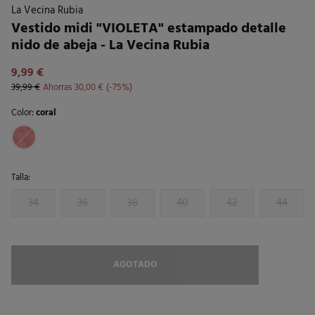
La Vecina Rubia
Vestido midi "VIOLETA" estampado detalle
nido de abeja - La Vecina Rubia
9,99 €
39,99 €
Ahorras
30,00 €
75
Color:
coral
Talla:
34
36
38
40
42
44
AGOTADO