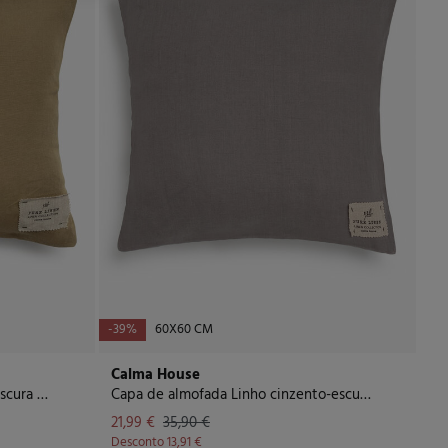
-39%
60X60 CM
Calma House
Capa de almofada Linho verde-escura 45x45 cm.
Capa de almofada Linho cinzento-escura 60x60 cm.
21,99 €
35,90 €
Desconto
13,91 €