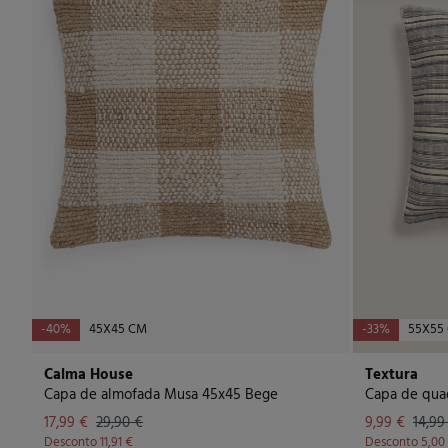
-40%
45X45 CM
-33%
55X55
Calma House
Textura
Capa de almofada Musa 45x45 Bege
Capa de qua
17,99 €
29,90 €
9,99 €
14,99
Desconto
11,91 €
Desconto
5,00