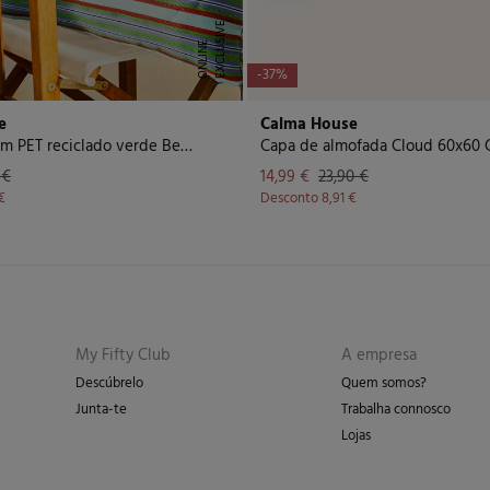
E
X
C
L
U
I
V
E
O
N
L
I
N
S
E
-37%
e
Calma House
Capa de coxim PET reciclado verde Berlin
Capa de almofada Cloud 60x60 
 €
14,99 €
23,90 €
€
Desconto
8,91 €
My Fifty Club
A empresa
Descúbrelo
Quem somos?
Junta-te
Trabalha connosco
Lojas