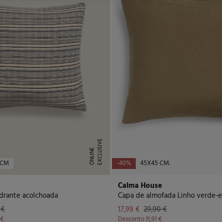
E
X
C
L
U
I
V
E
O
N
L
I
N
S
E
 CM
-40%
45X45 CM.
Calma House
drante acolchoada
 €
17,99 €
29,90 €
 €
Desconto
11,91 €