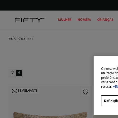
MULHER
HOMEM
CRIANÇAS
Início
Casa
Sala
O nosso webs
2
4
utilização 
preferência
ver a config
recusar.
+I
SEMELHANTE
SEMELHA
Definiçõ