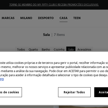
TORNE-SE MEMBRO DO MY FIFTY CLUB E RECEBA PROMOÇÕES EXCLUSIVAS.
MARCAS
MILANO
DESPORTO
CASA
TEEN
Sala
7
itens
Todos
Quarto
Banho
Cozinha
Sala
Acessórios
ite utiliza cookies próprias e de terceiros para gerir o portal, recolher informação s
do mesmo, melhorar os nossos serviços e apresentar publicidade relacionada com as s
s mediante a análise da sua navegação. Pode clicar em ACEITAR para permitir o uso d
uração para aceder à informação detalhada e selecionar o tipo de cookies que deseja 
NFO
NTE
SEMELHANTE
es de cookies
Rejeitar Todos
Aceit