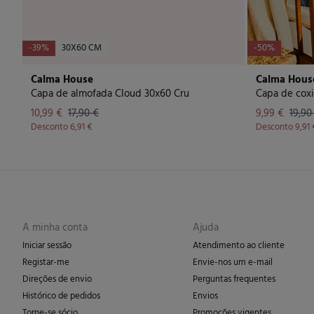
-39%
30X60 CM
-50%
Calma House
Calma Hous
Capa de almofada Cloud 30x60 Cru
10,99 €
17,90 €
9,99 €
19,90
Desconto
6,91 €
Desconto
9,91 
A minha conta
Ajuda
Iniciar sessão
Atendimento ao cliente
Registar-me
Envie-nos um e-mail
Direções de envio
Perguntas frequentes
Histórico de pedidos
Envios
Torne-se sócio
Promoções vigentes