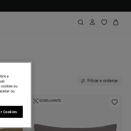
obre a
Filtrar e ordenar
uas
e cookies ou
aceitar ou
SEMELHANTE
ar Cookies