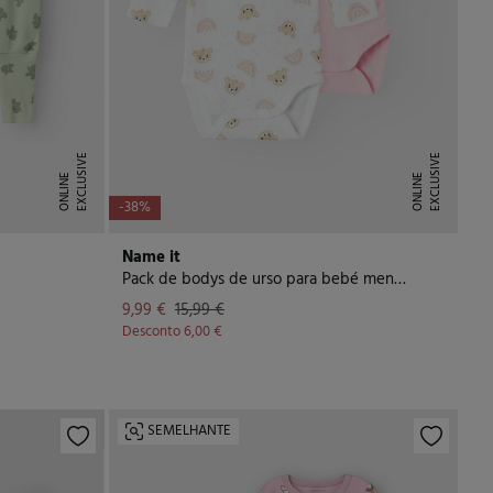
E
X
C
L
U
I
V
E
O
N
L
I
N
E
X
C
L
U
I
V
E
O
N
L
I
N
S
E
S
E
-38%
Name it
Pack de bodys de urso para bebé menina
9,99 €
15,99 €
Desconto
6,00 €
SEMELHANTE