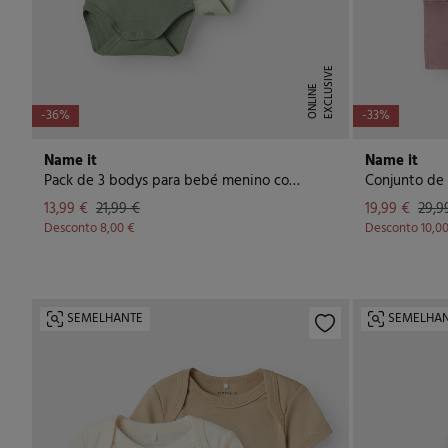
E
X
C
L
U
I
V
E
O
N
L
I
N
S
E
-36%
-33%
Name it
Name it
Pack de 3 bodys para bebé menino com elefantes
Conjunto de
13,99 €
21,99 €
19,99 €
29,9
Desconto
8,00 €
Desconto
10,0
SEMELHANTE
SEMELHA