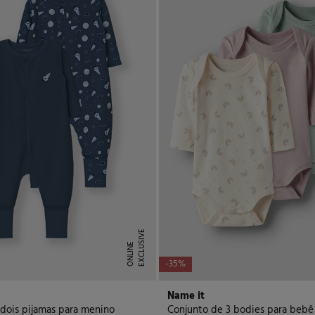
E
X
C
L
U
I
V
E
O
N
L
I
N
S
E
-35%
Name it
dois pijamas para menino
Conjunto de 3 bodies para bebê