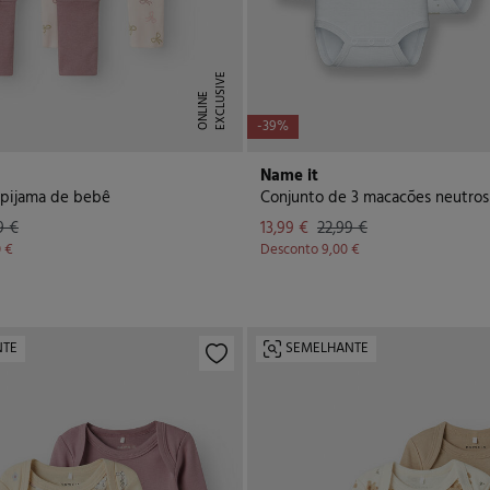
E
X
C
L
U
I
V
E
O
N
L
I
N
S
E
-39%
Name it
 pijama de bebê
9 €
13,99 €
22,99 €
0 €
Desconto
9,00 €
NTE
SEMELHANTE