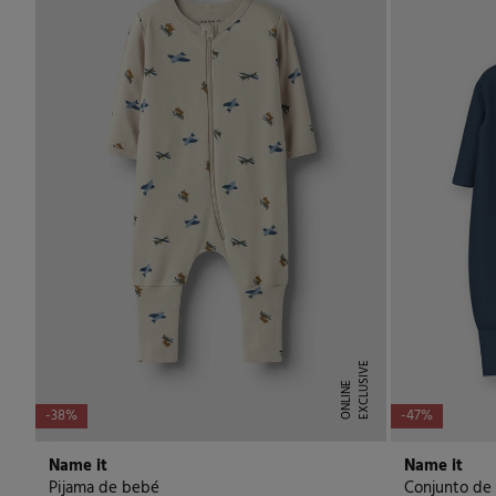
E
X
C
L
U
I
V
E
O
N
L
I
N
S
E
-38%
-47%
Name it
Name it
Pijama de bebé
Conjunto de 