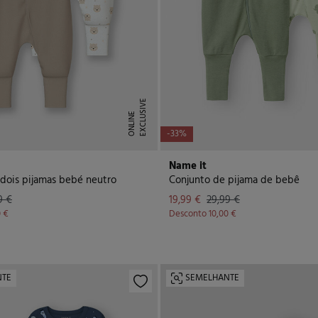
E
X
C
L
U
I
V
E
O
N
L
I
N
S
E
-33%
Name it
dois pijamas bebé neutro
Conjunto de pijama de bebê
9 €
19,99 €
29,99 €
0 €
Desconto
10,00 €
NTE
SEMELHANTE