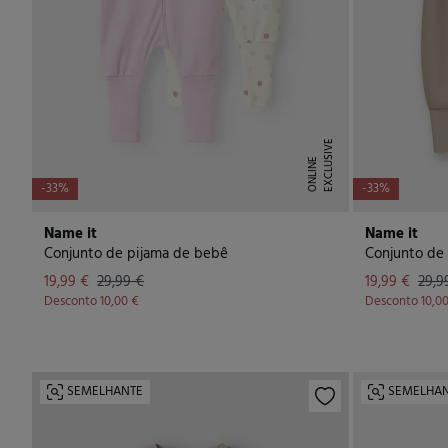
E
X
C
L
U
I
V
E
O
N
L
I
N
S
E
-33%
-33%
Name it
Name it
Conjunto de pijama de bebê
Conjunto de 
19,99 €
29,99 €
19,99 €
29,9
Desconto
10,00 €
Desconto
10,0
SEMELHANTE
SEMELHA