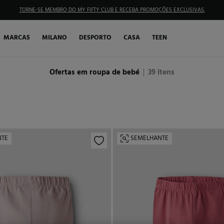
TORNE-SE MEMBRO DO MY FIFTY CLUB E RECEBA PROMOÇÕES EXCLUSIVAS.
MARCAS
MILANO
DESPORTO
CASA
TEEN
Ofertas em roupa de bebé
39
itens
NTE
SEMELHANTE