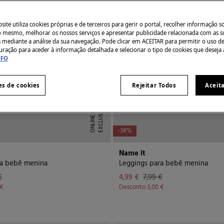
ite utiliza cookies próprias e de terceiros para gerir o portal, recolher informação s
do mesmo, melhorar os nossos serviços e apresentar publicidade relacionada com as s
s mediante a análise da sua navegação. Pode clicar em ACEITAR para permitir o uso d
uração para aceder à informação detalhada e selecionar o tipo de cookies que deseja 
NFO
es de cookies
Rejeitar Todos
Aceit
E
X
C
L
U
I
V
E
O
N
L
I
N
S
E
-38%
Name it
ra bebê menina
Leggings para bebê menina
€
4,99 €
7,99 €
 €
Desconto
3,00 €