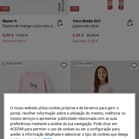
E
X
C
L
U
SI
V
E
O
N
LI
N
E
-44%
-73%
Name it
Vero Moda Girl
Pijama de manga curta com estampa de coração
pijama de natal
9,99 €
17,99 €
9,99 €
36,99 €
Desconto
8,00 €
Desconto
27,00 €
SEMELHANTE
SEMELHANTE
O nosso website utiliza cookies próprias e de terceiros para gerir o
portal, recolher informação sobre a utilização do mesmo, melhorar os
nossos serviços e apresentar publicidade relacionada com as suas
preferências mediante a análise da sua navegação. Pode clicar em
ACEITAR para permitir o uso de cookies ou ver a configuração para
aceder à informação detalhada e selecionar o tipo de cookies que deseja