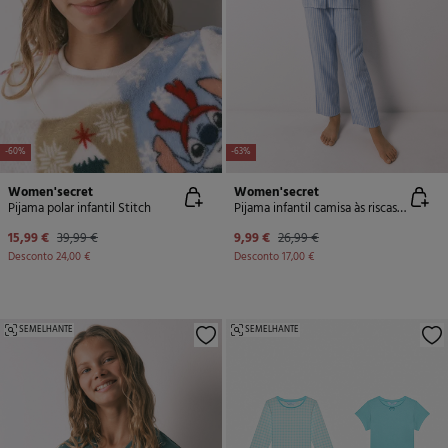
-60%
-63%
Women'secret
Women'secret
Pijama polar infantil Stitch
Pijama infantil camisa às riscas, 100% algodão
15,99 €
39,99 €
9,99 €
26,99 €
Desconto
24,00 €
Desconto
17,00 €
SEMELHANTE
SEMELHANTE