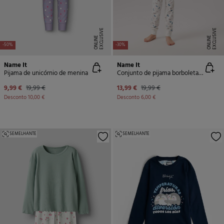
E
X
C
L
U
SI
V
E
O
N
LI
N
E
X
C
L
U
SI
V
E
O
N
LI
N
E
E
-50%
-30%
Name It
Name It
Pijama de unicórnio de menina
Conjunto de pijama borboleta de menina
9,99 €
19,99 €
13,99 €
19,99 €
Desconto
10,00 €
Desconto
6,00 €
SEMELHANTE
SEMELHANTE