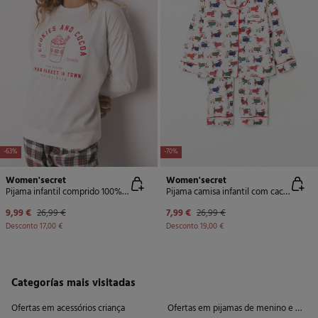
-63%
-70%
Women'secret
Women'secret
Pijama infantil comprido 100% algodão xadrez
Pijama camisa infantil com cachorros coloridos, 100% algodão
9,99 €
26,99 €
7,99 €
26,99 €
Desconto
17,00 €
Desconto
19,00 €
Categorías mais visitadas
Ofertas em acessórios criança
Ofertas em pijamas de menino e meni