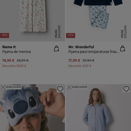
E
X
C
L
U
SI
V
E
O
N
LI
N
E
X
C
L
U
SI
V
E
O
N
LI
N
E
E
-40%
-55%
Name It
Mr. Wonderful
Pijama de menina
Pijama para temperaturas frias da Mr. Wonderful Girl
14,99 €
24,99 €
17,99 €
39,90 €
Desconto
10,00 €
Desconto
21,91 €
SEMELHANTE
SEMELHANTE