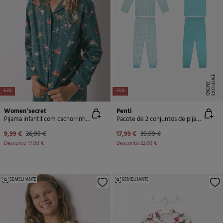
E
X
C
L
U
SI
V
E
O
N
LI
N
E
-63%
-55%
Women'secret
Penti
Pijama infantil com cachorrinhos 100% algodão
Pacote de 2 conjuntos de pijama longo
9,99 €
26,99 €
17,99 €
39,99 €
Desconto
17,00 €
Desconto
22,00 €
SEMELHANTE
SEMELHANTE