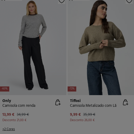
-60%
-72%
Only
Tiffosi
Camisola com renda
Camisola Metalizado com Lã
13,99 €
34,99 €
9,99 €
35,99 €
Desconto
21,00 €
Desconto
26,00 €
+2 Cores