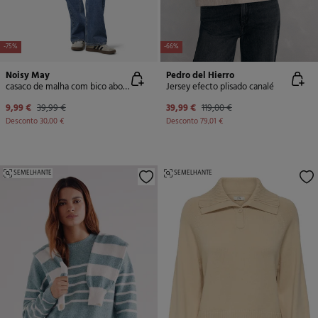
-75%
-66%
Noisy May
Pedro del Hierro
casaco de malha com bico abotoado
Jersey efecto plisado canalé
9,99 €
39,99 €
39,99 €
119,00 €
Desconto
30,00 €
Desconto
79,01 €
SEMELHANTE
SEMELHANTE