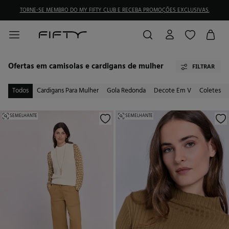
TORNE-SE MEMBRO DO MY FIFTY CLUB E RECEBA PROMOÇÕES EXCLUSIVAS.
Ofertas em camisolas e cardigans de mulher
FILTRAR
Todos
Cardigans Para Mulher
Gola Redonda
Decote Em V
Coletes
SEMELHANTE
SEMELHANTE