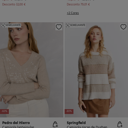
Desconto
32,00 €
Desconto
79,01 €
+2 Cores
SEMELHANTE
SEMELHANTE
-60%
-80%
Pedro del Hierro
Springfield
Camisola lantejoulas
Camisola riscas de Durban