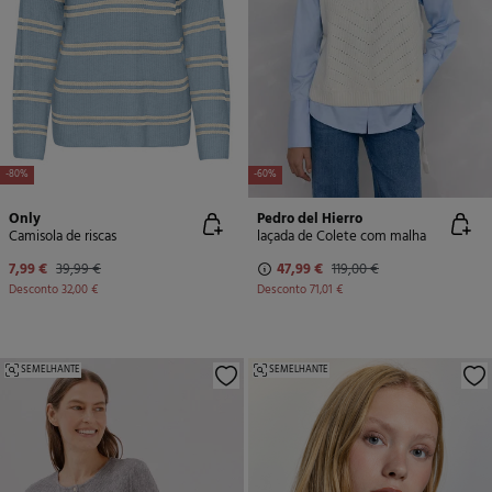
-80%
-60%
Only
Pedro del Hierro
Camisola de riscas
laçada de Colete com malha
7,99 €
39,99 €
47,99 €
119,00 €
Desconto
32,00 €
Desconto
71,01 €
SEMELHANTE
SEMELHANTE