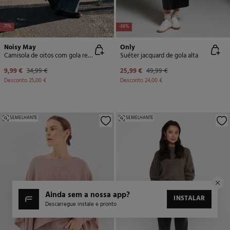
-71%
-48%
Noisy May
Only
Camisola de oitos com gola redonda
Suéter jacquard de gola alta
9,99 €
34,99 €
25,99 €
49,99 €
Desconto
25,00 €
Desconto
24,00 €
SEMELHANTE
SEMELHANTE
ainda sem a nossa app?
INSTALAR
Descarregue instale e pronto