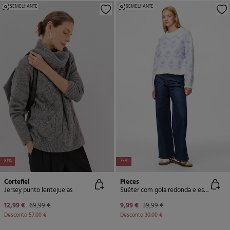
SEMELHANTE
SEMELHANTE
-81%
-75%
Cortefiel
Pieces
Jersey punto lentejuelas
Suéter com gola redonda e estampado floral
12,99 €
69,99 €
9,99 €
39,99 €
Desconto
57,00 €
Desconto
30,00 €