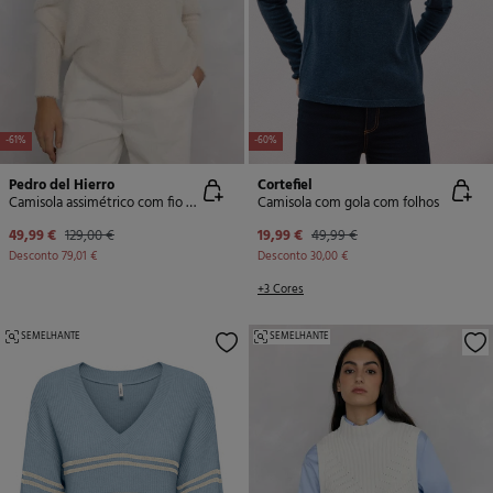
-61%
-60%
Pedro del Hierro
Cortefiel
Camisola assimétrico com fio brilhante
Camisola com gola com folhos
49,99 €
129,00 €
19,99 €
49,99 €
Desconto
79,01 €
Desconto
30,00 €
+3 Cores
SEMELHANTE
SEMELHANTE