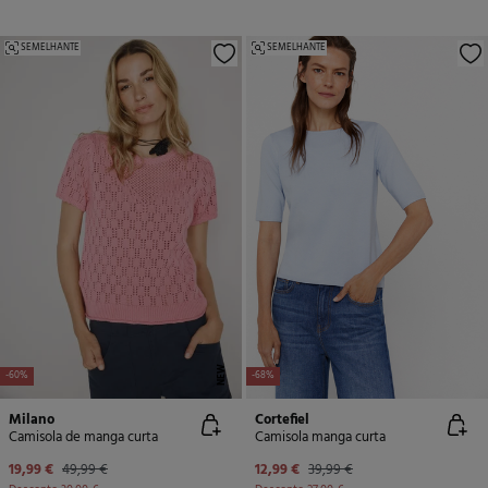
SEMELHANTE
SEMELHANTE
NEW
-60%
-68%
Milano
Cortefiel
Camisola de manga curta
Camisola manga curta
19,99 €
49,99 €
12,99 €
39,99 €