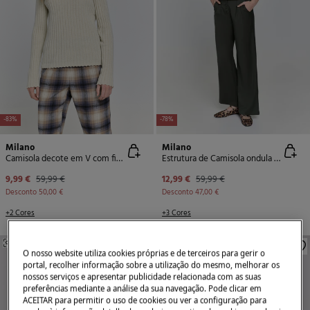
-83%
-78%
Milano
Milano
Camisola decote em V com fio metálico
Estrutura de Camisola ondula na frente
9,99 €
59,99 €
12,99 €
59,99 €
Desconto
50,00 €
Desconto
47,00 €
+2 Cores
+3 Cores
SEMELHANTE
SEMELHANTE
O nosso website utiliza cookies próprias e de terceiros para gerir o
portal, recolher informação sobre a utilização do mesmo, melhorar os
nossos serviços e apresentar publicidade relacionada com as suas
preferências mediante a análise da sua navegação. Pode clicar em
ACEITAR para permitir o uso de cookies ou ver a configuração para