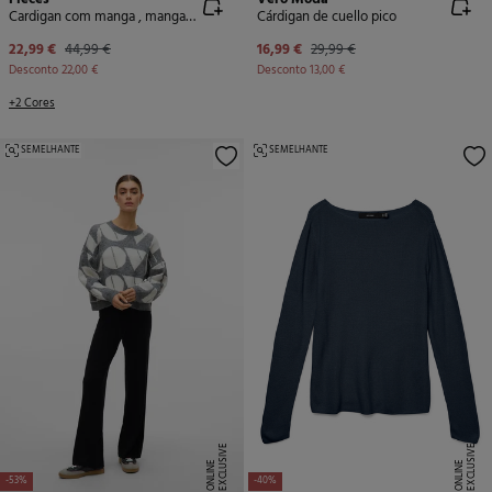
Cardigan com manga , mangas e gola
Cárdigan de cuello pico
22,99 €
44,99 €
16,99 €
29,99 €
Desconto
22,00 €
Desconto
13,00 €
+2 Cores
SEMELHANTE
SEMELHANTE
E
X
C
L
U
SI
V
E
O
N
LI
N
E
X
C
L
U
SI
V
E
O
N
LI
N
E
E
-53%
-40%