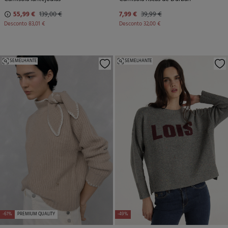
55,99 €
139,00 €
7,99 €
39,99 €
Desconto
83,01 €
Desconto
32,00 €
SEMELHANTE
SEMELHANTE
-61%
PREMIUM QUALITY
-49%