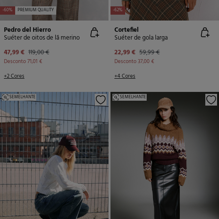
-60%
PREMIUM QUALITY
-62%
Pedro del Hierro
Cortefiel
Suéter de oitos de lã merino
Suéter de gola larga
47,99 €
119,00 €
22,99 €
59,99 €
Desconto
71,01 €
Desconto
37,00 €
+2 Cores
+4 Cores
SEMELHANTE
SEMELHANTE