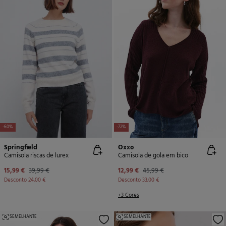
-60%
-72%
Springfield
Oxxo
Camisola riscas de lurex
Camisola de gola em bico
15,99 €
39,99 €
12,99 €
45,99 €
Desconto
24,00 €
Desconto
33,00 €
+3 Cores
SEMELHANTE
SEMELHANTE