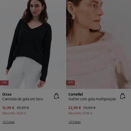
-72%
-62%
Oxxo
Cortefiel
Camisola de gola em bico
Suéter com gola multiposição
12,99 €
45,99 €
22,99 €
59,99 €
Desconto
33,00 €
Desconto
37,00 €
+3 Cores
+2 Cores