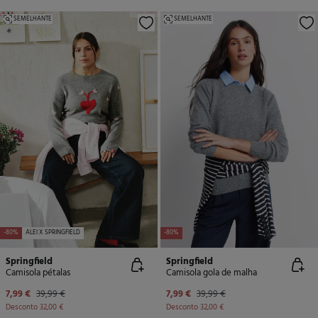
SEMELHANTE
SEMELHANTE
-80%
ALEI X SPRINGFIELD
-80%
Springfield
Springfield
Camisola pétalas
Camisola gola de malha
7,99 €
39,99 €
7,99 €
39,99 €
Desconto
32,00 €
Desconto
32,00 €