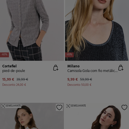
-60%
-83%
Cortefiel
Milano
pied-de-poule
Camisola Gola com fio metálico fino
15,99 €
39,99 €
9,99 €
59,99 €
Desconto
24,00 €
Desconto
50,00 €
SEMELHANTE
SEMELHANTE