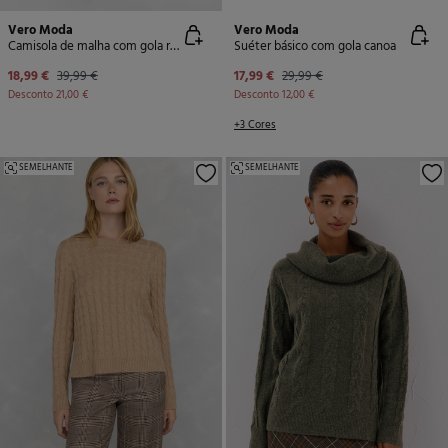
Vero Moda
Vero Moda
Camisola de malha com gola redonda
Suéter básico com gola canoa
18,99 €
39,99 €
17,99 €
29,99 €
Desconto
21,00 €
Desconto
12,00 €
+3 Cores
SEMELHANTE
SEMELHANTE