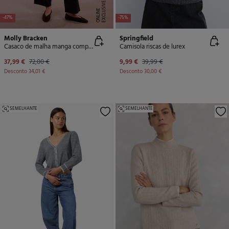
E
X
C
L
U
SI
V
E
O
N
LI
N
E
-47%
-75%
Molly Bracken
Springfield
Casaco de malha manga comprida
Camisola riscas de lurex
37,99 €
72,00 €
9,99 €
39,99 €
Desconto
34,01 €
Desconto
30,00 €
SEMELHANTE
SEMELHANTE