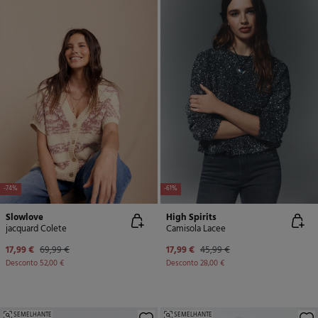
-74%
-61%
Slowlove
High Spirits
jacquard Colete
Camisola Lacee
17,99 €
69,99 €
17,99 €
45,99 €
Desconto
52,00 €
Desconto
28,00 €
SEMELHANTE
SEMELHANTE