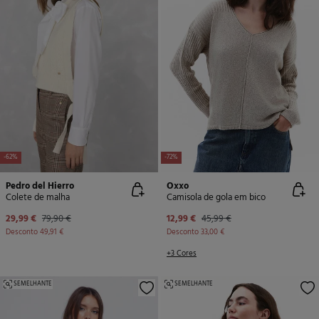
-62%
-72%
Pedro del Hierro
Oxxo
Colete de malha
Camisola de gola em bico
29,99 €
79,90 €
12,99 €
45,99 €
Desconto
49,91 €
Desconto
33,00 €
+3 Cores
SEMELHANTE
SEMELHANTE