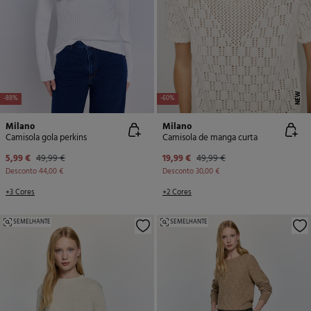
NEW
-88%
-60%
Milano
Milano
Camisola gola perkins
Camisola de manga curta
5,99 €
49,99 €
19,99 €
49,99 €
Desconto
44,00 €
Desconto
30,00 €
+3 Cores
+2 Cores
SEMELHANTE
SEMELHANTE