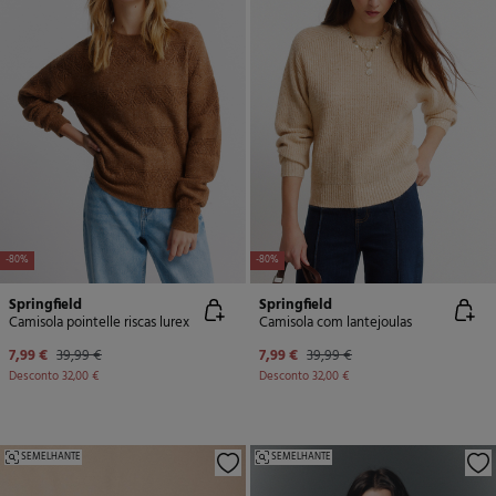
-80%
-80%
Springfield
Springfield
Camisola pointelle riscas lurex
Camisola com lantejoulas
7,99 €
39,99 €
7,99 €
39,99 €
Desconto
32,00 €
Desconto
32,00 €
SEMELHANTE
SEMELHANTE