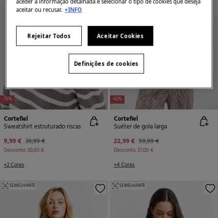
aceder à informação detalhada e selecionar o tipo de cookies que deseja
aceitar ou recusar.
+INFO
Rejeitar Todos
Aceitar Cookies
Definições de cookies
-75%
-62%
Cortefiel
Cortefiel
Sweatshirt estruturado riscas
Suéter de gola larga
9,99 €
39,99 €
22,99 €
59,99 €
Desconto
30,00 €
Desconto
37,00 €
+2 Cores
+4 Cores
SEMELHANTE
SEMELHANTE