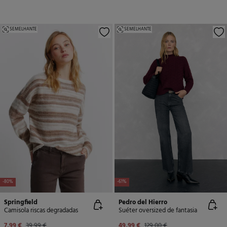
SEMELHANTE
SEMELHANTE
-80%
-61%
Springfield
Pedro del Hierro
Camisola riscas degradadas
Suéter oversized de fantasia
7,99 €
39,99 €
49,99 €
129,00 €