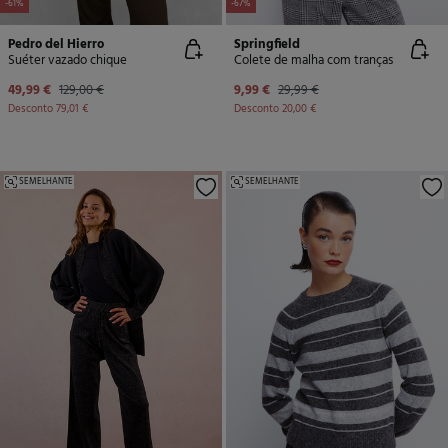
-61%
-67%
Pedro del Hierro
Springfield
Suéter vazado chique
Colete de malha com tranças
49,99 €
129,00 €
9,99 €
29,99 €
Desconto
79,01 €
Desconto
20,00 €
SEMELHANTE
SEMELHANTE