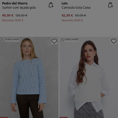
Pedro del Hierro
Lois
Suéter com laçada gola
Camisola Gola Caixa
49,99 €
129,00 €
42,99 €
85,00 €
Desconto
79,01 €
Desconto
42,01 €
SEMELHANTE
SEMELHANTE