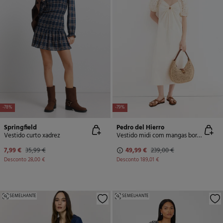
-78%
-79%
Springfield
Pedro del Hierro
Vestido curto xadrez
Vestido midi com mangas bordadas
7,99 €
35,99 €
49,99 €
239,00 €
Desconto
28,00 €
Desconto
189,01 €
SEMELHANTE
SEMELHANTE