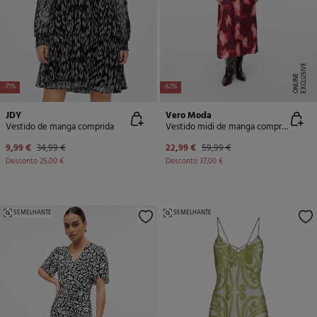
E
X
C
L
U
SI
V
E
O
N
LI
N
E
-71%
-62%
JDY
Vero Moda
Vestido de manga comprida
Vestido midi de manga comprida
9,99 €
34,99 €
22,99 €
59,99 €
Desconto
25,00 €
Desconto
37,00 €
SEMELHANTE
SEMELHANTE