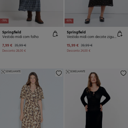
-78%
-60%
Springfield
Springfield
Vestido midi com folho
Vestido midi com decote zigue-zague
7,99 €
35,99 €
15,99 €
39,99 €
Desconto
28,00 €
Desconto
24,00 €
SEMELHANTE
SEMELHANTE