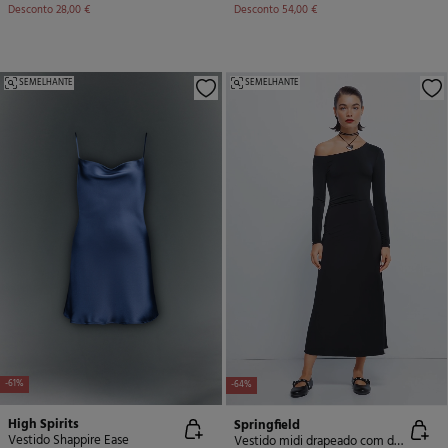
Desconto
28,00 €
Desconto
54,00 €
SEMELHANTE
SEMELHANTE
-61%
-64%
High Spirits
Springfield
Vestido Shappire Ease
Vestido midi drapeado com decote assimétrico