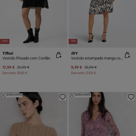
-50%
-73%
Tiffosi
JDY
Vestido Plissado com Cordão
Vestido estampado manga comprida
17,99 €
35,99 €
9,99 €
36,99 €
Desconto
18,00 €
Desconto
27,00 €
SEMELHANTE
SEMELHANTE