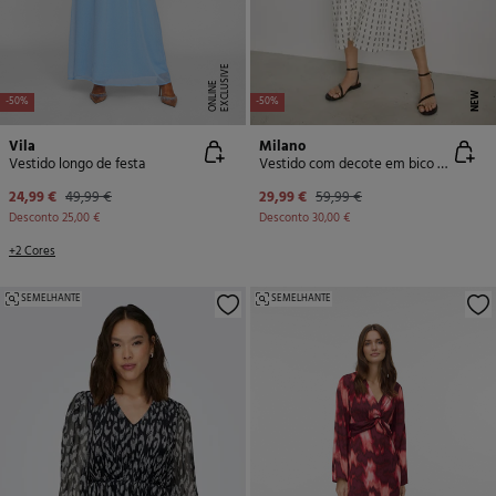
E
X
C
L
U
SI
V
E
O
N
LI
N
E
NEW
-50%
-50%
Vila
Milano
Vestido longo de festa
Vestido com decote em bico e alças
24,99 €
49,99 €
29,99 €
59,99 €
Desconto
25,00 €
Desconto
30,00 €
+2 Cores
SEMELHANTE
SEMELHANTE