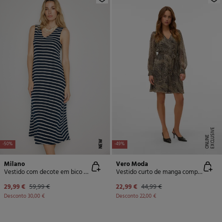
E
X
C
L
U
SI
V
E
O
N
LI
N
E
NEW
-50%
-49%
Milano
Vero Moda
Vestido com decote em bico e alças
Vestido curto de manga comprida
29,99 €
59,99 €
22,99 €
44,99 €
Desconto
30,00 €
Desconto
22,00 €