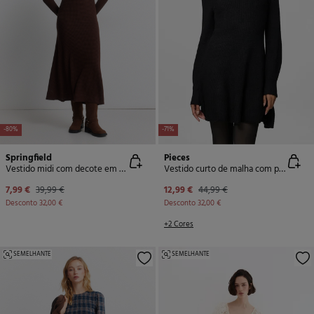
-80%
-71%
Springfield
Pieces
Vestido midi com decote em missanga
Vestido curto de malha com punhos
7,99 €
39,99 €
12,99 €
44,99 €
Desconto
32,00 €
Desconto
32,00 €
+2 Cores
SEMELHANTE
SEMELHANTE