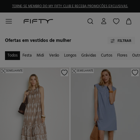
TORNE-SE MEMBRO DO MY FIFTY CLUB E RECEBA PROMOÇÕES EXCLUSIVAS.
Ofertas em vestidos de mulher
FILTRAR
Todos
Festa
Midi
Verão
Longos
Grávidas
Curtos
Flores
Outr
SEMELHANTE
SEMELHANTE