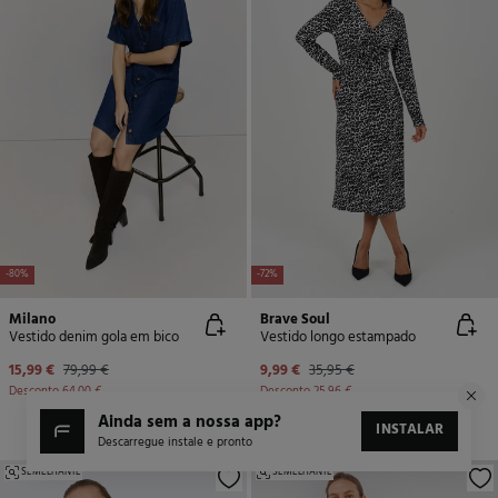
-80%
-72%
Milano
Brave Soul
Vestido denim gola em bico
Vestido longo estampado
15,99 €
79,99 €
9,99 €
35,95 €
Desconto
64,00 €
Desconto
25,96 €
ainda sem a nossa app?
INSTALAR
Descarregue instale e pronto
SEMELHANTE
SEMELHANTE