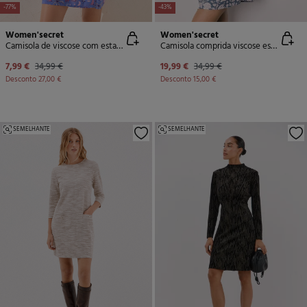
-77%
-43%
Women'secret
Women'secret
Camisola de viscose com estampado azul
Camisola comprida viscose estampado de flores rosa
7,99 €
34,99 €
19,99 €
34,99 €
Desconto
27,00 €
Desconto
15,00 €
SEMELHANTE
SEMELHANTE