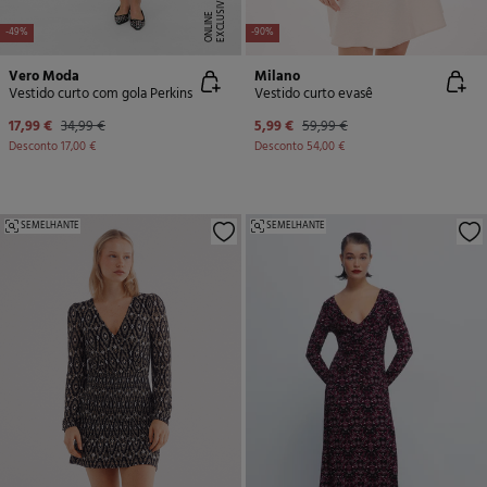
E
X
C
L
U
SI
V
E
O
N
LI
N
E
-49%
-90%
Vero Moda
Milano
Vestido curto com gola Perkins
Vestido curto evasê
17,99 €
34,99 €
5,99 €
59,99 €
Desconto
17,00 €
Desconto
54,00 €
SEMELHANTE
SEMELHANTE