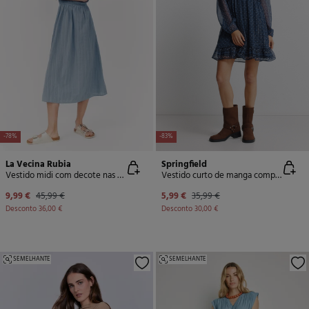
-83%
-78%
Springfield
La Vecina Rubia
Vestido curto de manga comprida com folhos
Vestido midi com decote nas costas
5,99 €
35,99 €
9,99 €
45,99 €
Desconto
30,00 €
Desconto
36,00 €
SEMELHANTE
SEMELHANTE