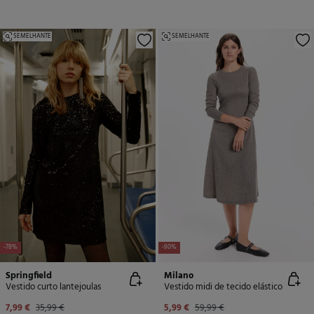
SEMELHANTE
SEMELHANTE
-78%
-90%
Springfield
Milano
Vestido curto lantejoulas
Vestido midi de tecido elástico
7,99 €
35,99 €
5,99 €
59,99 €