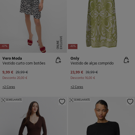
E
X
C
L
U
SI
V
E
O
N
LI
N
E
-67%
-40%
Vero Moda
Only
Vestido curto com botões
Vestido de alças comprido
9,99 €
29,99 €
23,99 €
39,99 €
Desconto
20,00 €
Desconto
16,00 €
+2 Cores
+2 Cores
SEMELHANTE
SEMELHANTE