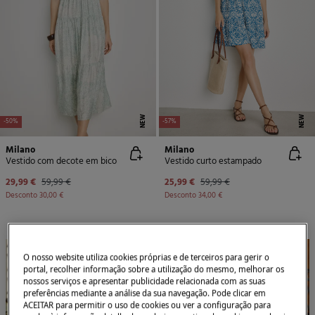
NEW
NEW
-50%
-57%
Milano
Milano
Vestido com decote em bico
Vestido curto estampado
29,99 €
59,99 €
25,99 €
59,99 €
Desconto
30,00 €
Desconto
34,00 €
O nosso website utiliza cookies próprias e de terceiros para gerir o
portal, recolher informação sobre a utilização do mesmo, melhorar os
nossos serviços e apresentar publicidade relacionada com as suas
preferências mediante a análise da sua navegação. Pode clicar em
ACEITAR para permitir o uso de cookies ou ver a configuração para