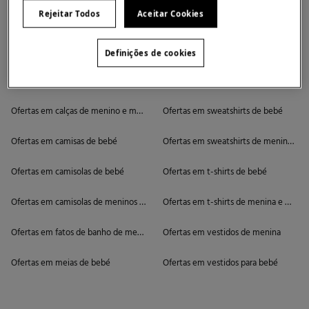
Rejeitar Todos
Aceitar Cookies
Ofertas em bodies de bebé
Ofertas em roupa de banho de bebé
Ofertas em bodies de criança
Ofertas em roupa de bebé
Definições de cookies
Ofertas em calças de bebé
Ofertas em sobretudos de bebé
Ofertas em calças de menino e menina
Ofertas em sweatshirts de bebé
Ofertas em camisas de bebé
Ofertas em sweatshirts de meninos e 
Ofertas em camisolas de bebé
Ofertas em t-shirts de bebé
Ofertas em camisolas de meninos e meninas
Ofertas em t-shirts de menina e meni
Ofertas em fatos de banho de menino e menina
Ofertas em vestidos de menina
Ofertas em meias de bebé
Ofertas em vestidos para bebé