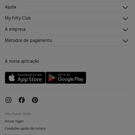
Iniciar sessão
Ajuda
Registar-me
Atendimento ao cliente
My Fifty Club
Direções de envio
Envie-nos um e-mail
Histórico de pedidos
Descúbrelo
A empresa
Perguntas frequentes
Torne-se sócio
Junta-te
Envios
Quem somos?
Metodos de pagamento
Promoções vigentes
Trabalha connosco
Trocas, devoluções e desistências
Lojas
Cartão de Devolução
A nossa aplicação
Cartão Presente online
Livro de Reclamações online
Fifty Outlet 2026©
Avisos legais
Condições gerais de compra