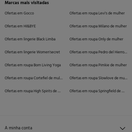
Marcas mais visitadas
Ofertas em Gocco
Ofertas em roupa Levi's de mulher
Ofertas em HI&BYE
Ofertas em roupa Milano de mulher
Ofertas em lingerie Black Limba
Ofertas em roupa Only de mulher
Ofertas em lingerie Women'secret
Ofertas em roupa Pedro del Hierro de 
Ofertas em roupa Born Living Yoga
Ofertas em roupa Pimkie de mulher
Ofertas em roupa Cortefiel de mulher
Ofertas em roupa Slowlove de mulher
Ofertas em roupa High Spirits de mulher
Ofertas em roupa Springfield de mulhe
A minha conta