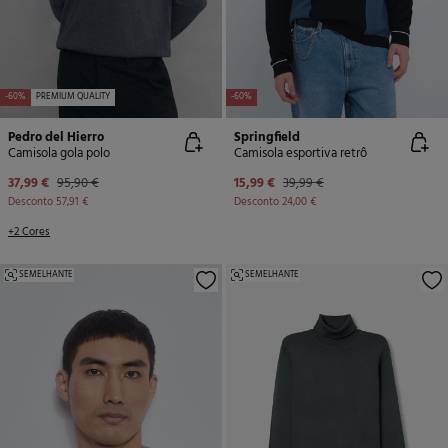
-60%
PREMIUM QUALITY
-60%
Pedro del Hierro
Springfield
Camisola gola polo
Camisola esportiva retrô
37,99 €
95,90 €
15,99 €
39,99 €
Desconto
57,91 €
Desconto
24,00 €
+2 Cores
SEMELHANTE
SEMELHANTE