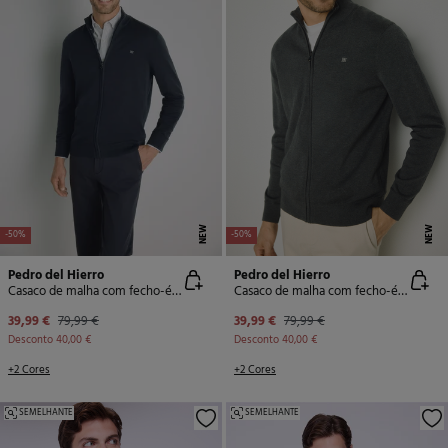
NEW
NEW
-50%
-50%
Pedro del Hierro
Pedro del Hierro
Casaco de malha com fecho-éclair
Casaco de malha com fecho-éclair
39,99 €
79,99 €
39,99 €
79,99 €
Desconto
40,00 €
Desconto
40,00 €
+2 Cores
+2 Cores
SEMELHANTE
SEMELHANTE