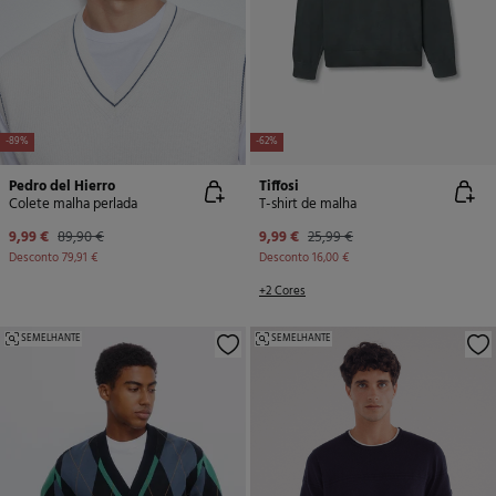
-89%
-62%
Pedro del Hierro
Tiffosi
Colete malha perlada
T-shirt de malha
9,99 €
89,90 €
9,99 €
25,99 €
Desconto
79,91 €
Desconto
16,00 €
+2 Cores
SEMELHANTE
SEMELHANTE