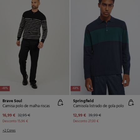
-48%
-68%
Brave Soul
Springfield
Camisa polo de malha riscas
Camisola listrado de gola polo
16,99 €
32,95 €
12,99 €
39,99 €
Desconto
15,96 €
Desconto
27,00 €
+2 Cores