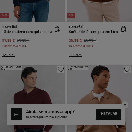
-60%
-61%
Cortefiel
Cortefiel
Lã de cordeiro com gola aberta
Suéter de lã com gola em bico
27,99 €
69,99 €
25,99 €
65,99 €
Desconto
42,00 €
Desconto
40,00 €
+2 Cores
+6 Cores
SEMELHANTE
SEMELHANTE
ainda sem a nossa app?
INSTALAR
Descarregue instale e pronto