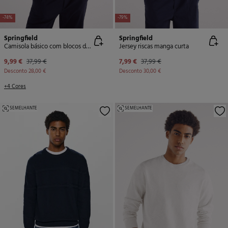
-74%
-79%
Springfield
Springfield
Camisola básico com blocos de cores
Jersey riscas manga curta
9,99 €
37,99 €
7,99 €
37,99 €
Desconto
28,00 €
Desconto
30,00 €
+4 Cores
SEMELHANTE
SEMELHANTE