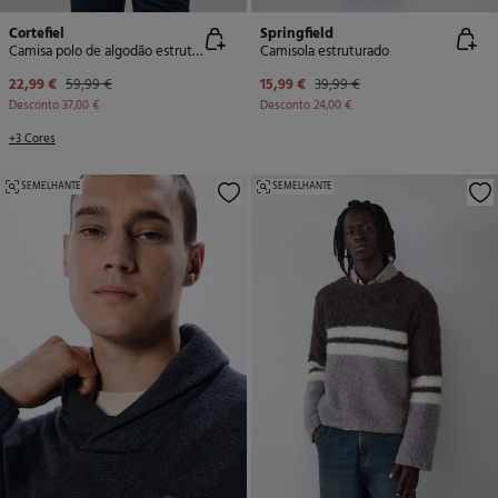
Cortefiel
Springfield
Camisa polo de algodão estruturada de manga curta
Camisola estruturado
22,99 €
59,99 €
15,99 €
39,99 €
Desconto
37,00 €
Desconto
24,00 €
+3 Cores
SEMELHANTE
SEMELHANTE