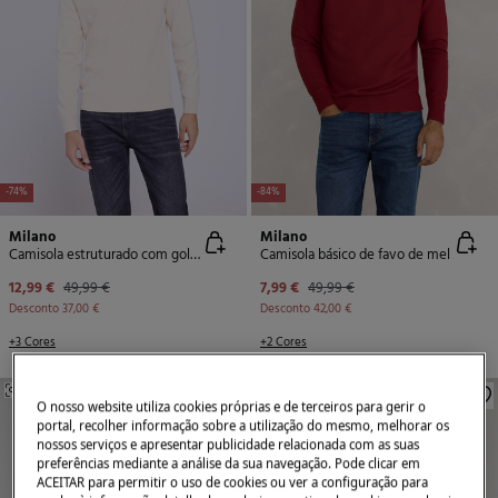
-74%
-84%
Milano
Milano
Camisola estruturado com gola redonda
Camisola básico de favo de mel
12,99 €
49,99 €
7,99 €
49,99 €
Desconto
37,00 €
Desconto
42,00 €
+3 Cores
+2 Cores
SEMELHANTE
SEMELHANTE
O nosso website utiliza cookies próprias e de terceiros para gerir o
portal, recolher informação sobre a utilização do mesmo, melhorar os
nossos serviços e apresentar publicidade relacionada com as suas
preferências mediante a análise da sua navegação. Pode clicar em
ACEITAR para permitir o uso de cookies ou ver a configuração para