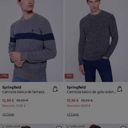
-74%
-68%
Springfield
Springfield
Camisola básica de fantasia
Camisola básico de gola redonda
12,99 €
49,99 €
15,99 €
49,99 €
Desconto
37,00 €
Desconto
34,00 €
+3 Cores
+2 Cores
SEMELHANTE
SEMELHANTE