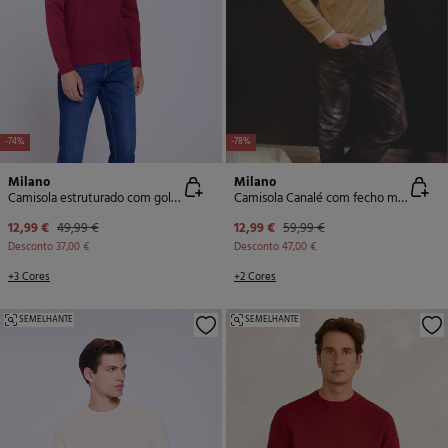
-74%
-78%
Milano
Milano
Camisola estruturado com gola redonda
Camisola Canalé com fecho médio
12,99 €
49,99 €
12,99 €
59,99 €
Desconto
37,00 €
Desconto
47,00 €
+3 Cores
+2 Cores
SEMELHANTE
SEMELHANTE