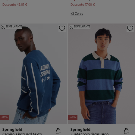
Desconto
49,01 €
Desconto
17,00 €
+2 Cores
SEMELHANTE
SEMELHANTE
-86%
-68%
Springfield
Springfield
Camisola jacquard texto
Suéter polo riscas largo