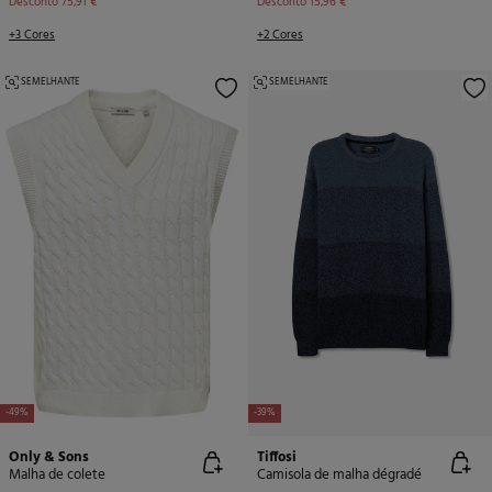
Desconto
75,91 €
Desconto
15,96 €
+3 Cores
+2 Cores
SEMELHANTE
SEMELHANTE
-49%
-39%
Only & Sons
Tiffosi
Malha de colete
Camisola de malha dégradé