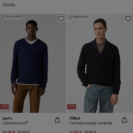
+4 Cores
SEMELHANTE
SEMELHANTE
-62%
-57%
Levi's
Tiffosi
Camisola Levis®
Camisola manga comprida
29,99 €
79,00 €
12,99 €
29,99 €