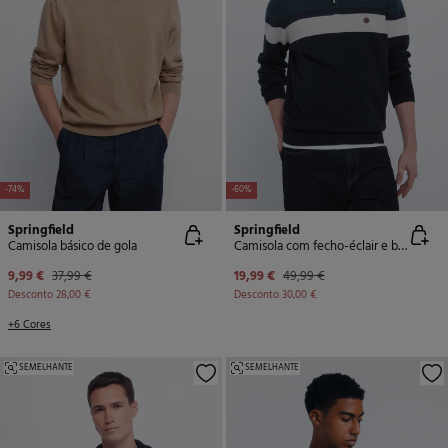
-74%
-60%
Springfield
Springfield
Camisola básico de gola
Camisola com fecho-éclair e blocos de cores
9,99 €
37,99 €
19,99 €
49,99 €
Desconto
28,00 €
Desconto
30,00 €
+6 Cores
SEMELHANTE
SEMELHANTE