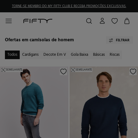
TORNE-SE MEMBRO DO MY FIFTY CLUB E RECEBA PROMOÇÕES EXCLUSIVAS.
Ofertas em camisolas de homem
FILTRAR
Todos
Cardigans
Decote Em V
Gola Baixa
Básicas
Riscas
SEMELHANTE
SEMELHANTE