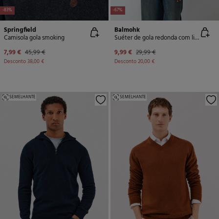
-83%
-67%
Springfield
Balmohk
Camisola gola smoking
Suéter de gola redonda com listras
7,99 €
45,99 €
9,99 €
29,99 €
Desconto
38,00 €
Desconto
20,00 €
SEMELHANTE
SEMELHANTE