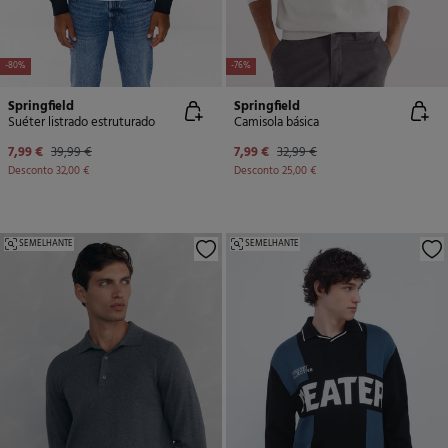
-80%
-76%
Springfield
Springfield
Suéter listrado estruturado
Camisola básica
7,99 €
39,99 €
7,99 €
32,99 €
Desconto
32,00 €
Desconto
25,00 €
SEMELHANTE
SEMELHANTE