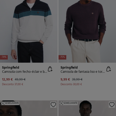
-74%
-75%
Springfield
Springfield
Camisola com fecho-éclair e blocos de cores
Camisola de fantasia liso e torcida
12,99 €
49,99 €
9,99 €
39,99 €
Desconto
37,00 €
Desconto
30,00 €
SEMELHANTE
SEMELHANTE