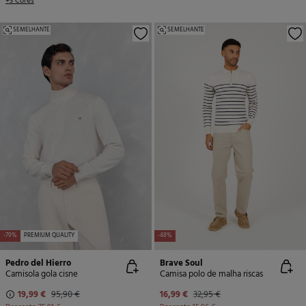
+3 Cores
SEMELHANTE
SEMELHANTE
-79%
PREMIUM QUALITY
-48%
Pedro del Hierro
Brave Soul
Camisola gola cisne
Camisa polo de malha riscas
19,99 €
95,90 €
16,99 €
32,95 €