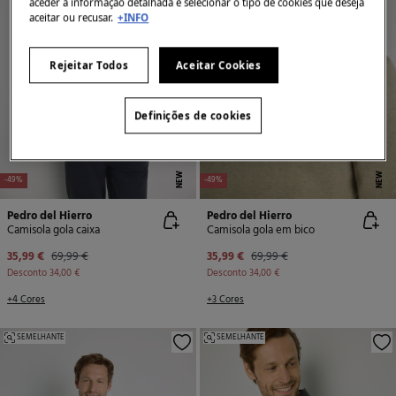
aceder à informação detalhada e selecionar o tipo de cookies que deseja
aceitar ou recusar.
+INFO
Rejeitar Todos
Aceitar Cookies
Definições de cookies
NEW
NEW
-49%
-49%
Pedro del Hierro
Pedro del Hierro
Camisola gola caixa
Camisola gola em bico
35,99 €
69,99 €
35,99 €
69,99 €
Desconto
34,00 €
Desconto
34,00 €
+4 Cores
+3 Cores
SEMELHANTE
SEMELHANTE