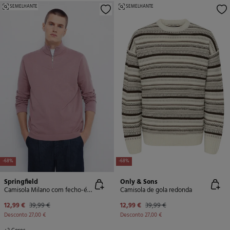
SEMELHANTE
SEMELHANTE
-68%
-68%
Springfield
Only & Sons
Camisola Milano com fecho-éclair
Camisola de gola redonda
12,99 €
39,99 €
12,99 €
39,99 €
Desconto
27,00 €
Desconto
27,00 €