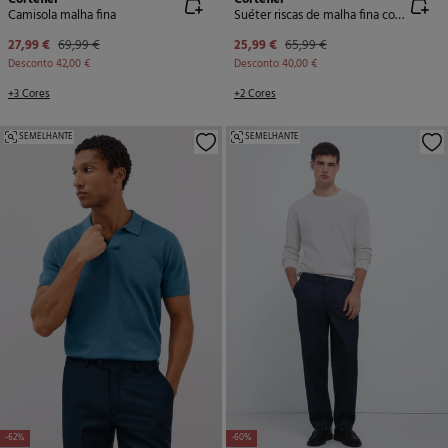
Camisola malha fina
Suéter riscas de malha fina com gola redonda
27,99 €
69,99 €
25,99 €
65,99 €
Desconto
42,00 €
Desconto
40,00 €
+3 Cores
+2 Cores
SEMELHANTE
SEMELHANTE
-62%
-60%