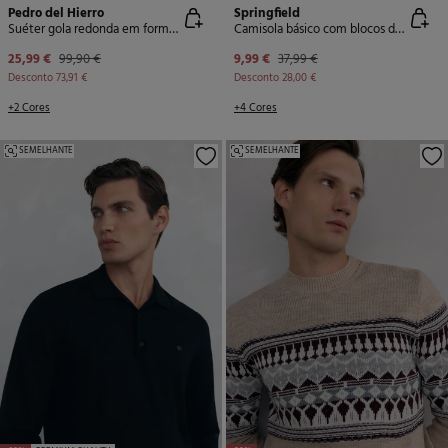
Pedro del Hierro
Springfield
Suéter gola redonda em formato de diamante
Camisola básico com blocos de cores
25,99 €
99,90 €
9,99 €
37,99 €
Desconto
73,91 €
Desconto
28,00 €
+2 Cores
+4 Cores
SEMELHANTE
SEMELHANTE