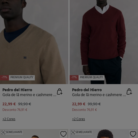
-77%
PREMIUM QUALITY
-77%
PREMIUM QUALITY
Pedro del Hierro
Pedro del Hierro
Gola de lã merino e cashmere com bico
Gola de lã merino e cashmere com bico
22,99 €
99,90 €
22,99 €
99,90 €
Desconto
76,91 €
Desconto
76,91 €
+2 Cores
+2 Cores
SEMELHANTE
SEMELHANTE