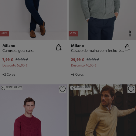
NEW
-87%
-57%
Milano
Milano
Camisola gola caixa
Casaco de malha com fecho-éclair
7,99 €
59,99 €
29,99 €
69,99 €
Desconto
52,00 €
Desconto
40,00 €
+2 Cores
+3 Cores
SEMELHANTE
SEMELHANTE