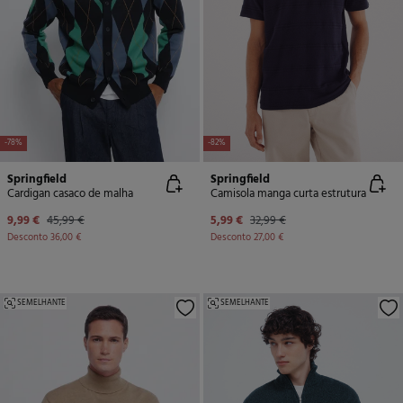
-78%
-82%
Springfield
Springfield
Cardigan casaco de malha
Camisola manga curta estrutura
9,99 €
45,99 €
5,99 €
32,99 €
Desconto
36,00 €
Desconto
27,00 €
SEMELHANTE
SEMELHANTE