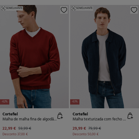
SEMELHANTE
SEMELHANTE
-62%
-63%
Cortefiel
Cortefiel
Malha de malha fina de algodão com gola em bico
Malha texturizada com fecho de zíper
22,99 €
59,99 €
29,99 €
79,99 €
Desconto
37,00 €
Desconto
50,00 €