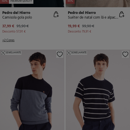
-60%
PREMIUM QUALITY
-80%
Pedro del Hierro
Pedro del Hierro
Camisola gola polo
Suéter de natal com lã e alpaca, gola caixa
37,99 €
95,90 €
19,99 €
99,90 €
Desconto
57,91 €
Desconto
79,91 €
+2 Cores
SEMELHANTE
SEMELHANTE