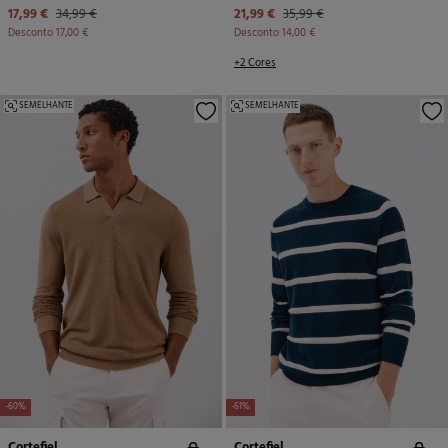
17,99 €
34,99 €
21,99 €
35,99 €
Desconto
17,00 €
Desconto
14,00 €
+2 Cores
SEMELHANTE
SEMELHANTE
-60%
-61%
Cortefiel
Cortefiel