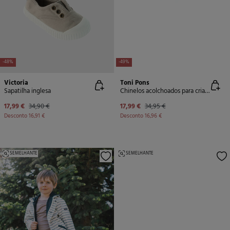
-48%
-49%
Victoria
Toni Pons
Sapatilha inglesa
Chinelos acolchoados para criança em azul-marinho
17,99 €
34,90 €
17,99 €
34,95 €
Desconto
16,91 €
Desconto
16,96 €
SEMELHANTE
SEMELHANTE