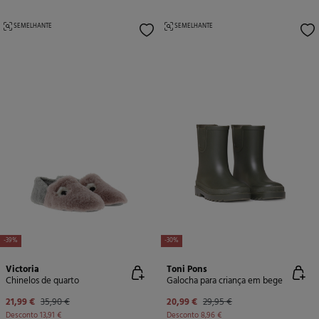
SEMELHANTE
SEMELHANTE
-39%
-30%
Victoria
Toni Pons
Chinelos de quarto
Galocha para criança em bege
21,99 €
35,90 €
20,99 €
29,95 €
Desconto
13,91 €
Desconto
8,96 €