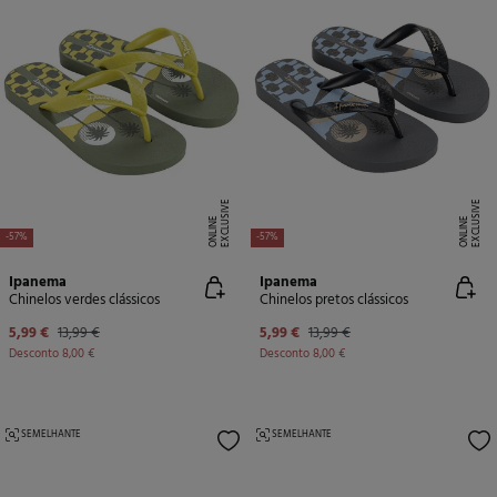
E
X
C
L
U
SI
V
E
O
N
LI
N
E
X
C
L
U
SI
V
E
O
N
LI
N
E
E
-57%
-57%
Ipanema
Ipanema
Chinelos verdes clássicos
Chinelos pretos clássicos
5,99 €
13,99 €
5,99 €
13,99 €
Desconto
8,00 €
Desconto
8,00 €
SEMELHANTE
SEMELHANTE