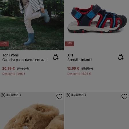
-40%
-57%
Toni Pons
XTI
Galocha para criança em azul
Sandália infantil
20,99 €
34,95 €
12,99 €
29,95 €
Desconto
13,96 €
Desconto
16,96 €
SEMELHANTE
SEMELHANTE