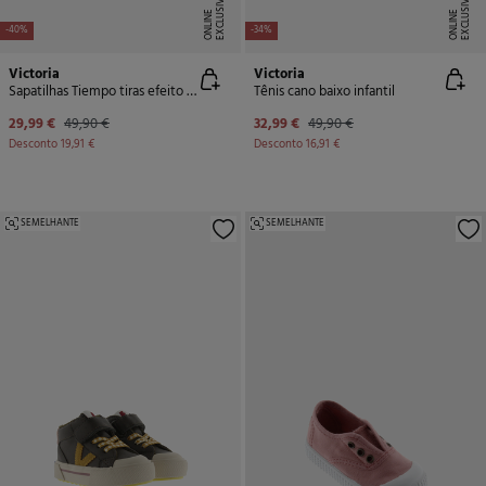
E
X
C
L
U
SI
V
E
O
N
LI
N
E
X
C
L
U
SI
V
E
O
N
LI
N
E
E
-40%
-34%
Victoria
Victoria
Sapatilhas Tiempo tiras efeito pele
Tênis cano baixo infantil
29,99 €
49,90 €
32,99 €
49,90 €
Desconto
19,91 €
Desconto
16,91 €
SEMELHANTE
SEMELHANTE