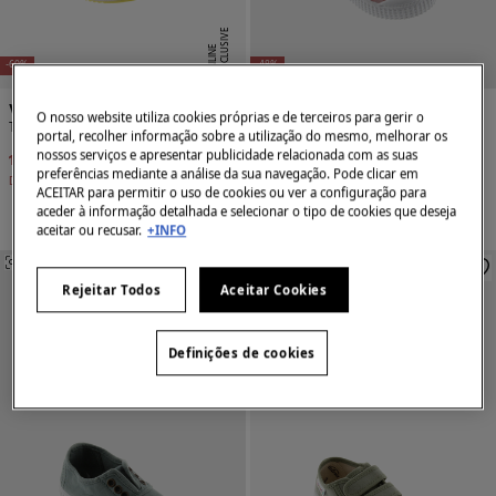
E
X
C
L
U
SI
V
E
O
N
LI
N
E
-60%
-48%
Victoria
Victoria
O nosso website utiliza cookies próprias e de terceiros para gerir o
Tênis cano alto infantil
Sapatilha inglesa
portal, recolher informação sobre a utilização do mesmo, melhorar os
nossos serviços e apresentar publicidade relacionada com as suas
19,99 €
49,90 €
17,99 €
34,90 €
preferências mediante a análise da sua navegação. Pode clicar em
Desconto
29,91 €
Desconto
16,91 €
ACEITAR para permitir o uso de cookies ou ver a configuração para
aceder à informação detalhada e selecionar o tipo de cookies que deseja
aceitar ou recusar.
+INFO
SEMELHANTE
SEMELHANTE
Rejeitar Todos
Aceitar Cookies
Definições de cookies