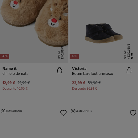
E
X
C
L
U
SI
V
E
O
N
LI
N
E
X
C
L
U
SI
V
E
O
N
LI
N
E
E
NEW
-43%
-62%
Name it
Victoria
chinelo de natal
Botim barefoot unissexo
12,99 €
22,99 €
22,99 €
59,90 €
Desconto
10,00 €
Desconto
36,91 €
SEMELHANTE
SEMELHANTE