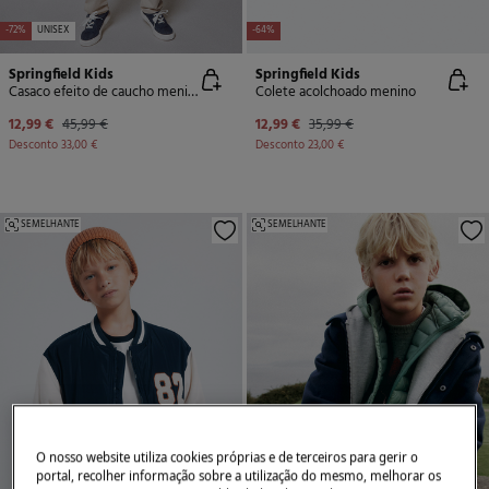
-72%
UNISEX
-64%
Springfield Kids
Springfield Kids
Casaco efeito de caucho menino
Colete acolchoado menino
12,99 €
45,99 €
12,99 €
35,99 €
Desconto
33,00 €
Desconto
23,00 €
SEMELHANTE
SEMELHANTE
O nosso website utiliza cookies próprias e de terceiros para gerir o
portal, recolher informação sobre a utilização do mesmo, melhorar os