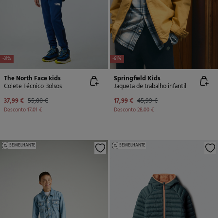
-31%
-61%
The North Face kids
Springfield Kids
Colete Técnico Bolsos
Jaqueta de trabalho infantil
37,99 €
55,00 €
17,99 €
45,99 €
Desconto
17,01 €
Desconto
28,00 €
SEMELHANTE
SEMELHANTE