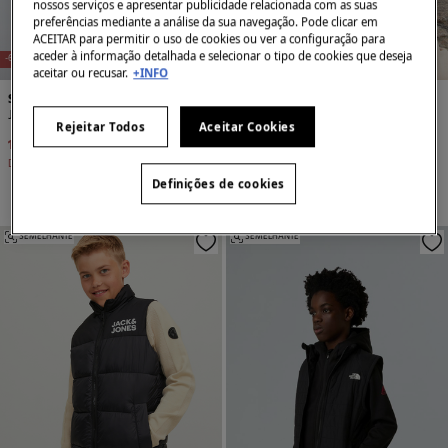
nossos serviços e apresentar publicidade relacionada com as suas
preferências mediante a análise da sua navegação. Pode clicar em
ACEITAR para permitir o uso de cookies ou ver a configuração para
aceder à informação detalhada e selecionar o tipo de cookies que deseja
-61%
-60%
aceitar ou recusar.
+INFO
Springfield Kids
Springfield Kids
Jaqueta de beisebol universitária masculina
Casaco acolchoado menino
Rejeitar Todos
Aceitar Cookies
17,99 €
45,99 €
15,99 €
39,99 €
Desconto
28,00 €
Desconto
24,00 €
Definições de cookies
+2 Cores
SEMELHANTE
SEMELHANTE