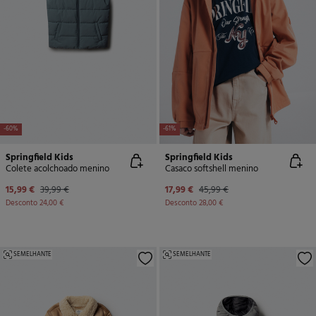
-60%
-61%
Springfield Kids
Springfield Kids
Colete acolchoado menino
Casaco softshell menino
15,99 €
39,99 €
17,99 €
45,99 €
Desconto
24,00 €
Desconto
28,00 €
SEMELHANTE
SEMELHANTE