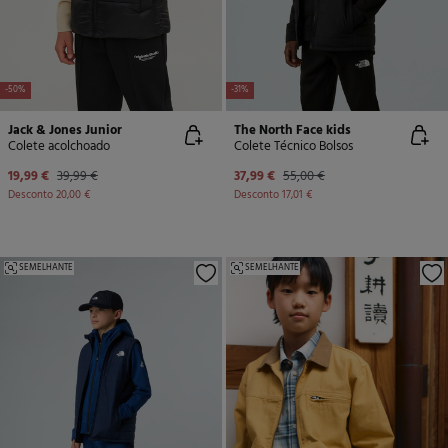
-50%
-31%
Jack & Jones Junior
The North Face kids
Colete acolchoado
Colete Técnico Bolsos
19,99 €
39,99 €
37,99 €
55,00 €
Desconto
20,00 €
Desconto
17,01 €
SEMELHANTE
SEMELHANTE