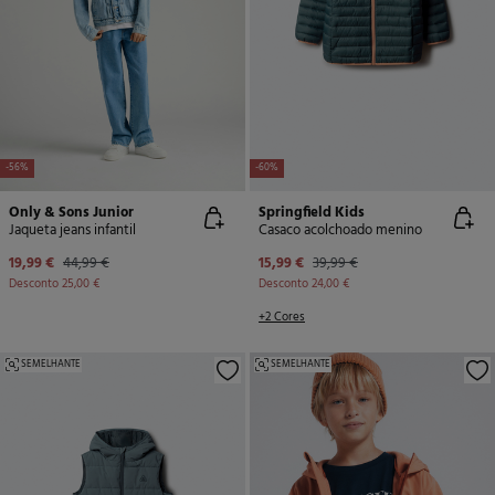
-56%
-60%
Only & Sons Junior
Springfield Kids
Jaqueta jeans infantil
Casaco acolchoado menino
19,99 €
44,99 €
15,99 €
39,99 €
Desconto
25,00 €
Desconto
24,00 €
+2 Cores
SEMELHANTE
SEMELHANTE