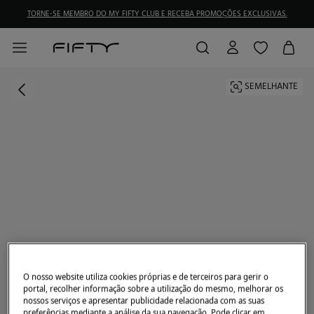
TORNE-SE MEMBRO DO MY FIFTY CLUB E RECEBA PROMOÇÕES EXCLUSIVAS.
SEMELHANTE
O nosso website utiliza cookies próprias e de terceiros para gerir o
portal, recolher informação sobre a utilização do mesmo, melhorar os
nossos serviços e apresentar publicidade relacionada com as suas
preferências mediante a análise da sua navegação. Pode clicar em