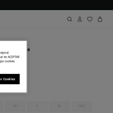
ta Estampada
mejorar
char en ACEPTAR
tipo cookies
ras
22,00 €
85
anja
ar Cookies
M
L
XL
XXL