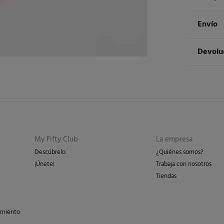
Compos
Envío
100%
al
Env
Devolu
Cuidad
3 - 
Te
* Is
Dispon
cualquie
No
St
3 - 
Dev
Sec
Esp
Pl
Re
Isl
My Fifty Club
La empresa
en 
No 
Descúbrelo
¿Quiénes somos?
en 
¡Únete!
Trabaja con nosotros
Días labor
Tiendas
los gasto
peso del 
imiento