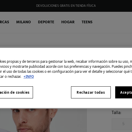
DEVOLUCIONES GRATIS EN TIENDA FÍSICA
RCAS
MILANO
DEPORTE
HOGAR
TEENS
Milano
Camise
ies propias y de terceros para gestionar la web, recabar información sobre su uso, 
rvicios y mostrarte publicidad acorde con tus preferencias y navegación. Puedes pin
3,99 €
r el uso de todas las cookies o en configuración para ver el detalle y seleccionar qué 
25,99 €
Ahor
tar o rechazar.
+INFO
Color:
Nar
ación de cookies
Rechazar todas
Acept
Talla:
S