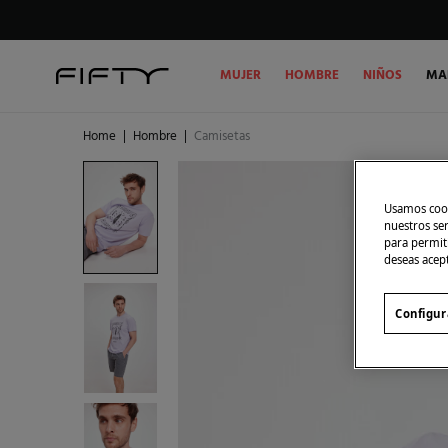
MUJER
HOMBRE
NIÑOS
MA
Home
|
Hombre
|
Camisetas
Usamos cook
nuestros se
para permiti
deseas acep
Configur