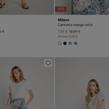
-60%
Milano
Camiseta manga corta
9 €
7,99 €
19,99 €
€
Ahorras
12,00 €