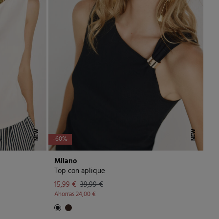
NEW
NEW
-60%
Milano
Top con aplique
15,99 €
39,99 €
Ahorras
24,00 €