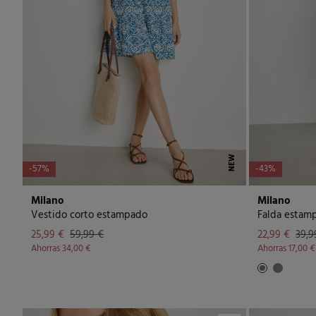
NEW
-57%
-43%
Milano
Milano
Vestido corto estampado
Falda estam
25,99 €
59,99 €
22,99 €
39,9
Ahorras
34,00 €
Ahorras
17,00 €