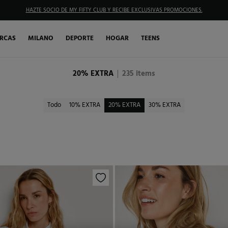
HAZTE SOCIO DE MY FIFTY CLUB Y RECIBE EXCLUSIVAS PROMOCIONES.
RCAS
MILANO
DEPORTE
HOGAR
TEENS
20% EXTRA
235
items
Todo
10% EXTRA
20% EXTRA
30% EXTRA