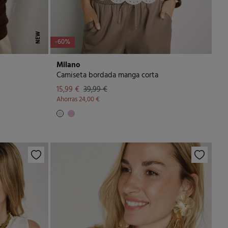
NEW
-60%
Milano
Camiseta bordada manga corta
15,99 €
39,99 €
Ahorras
24,00 €