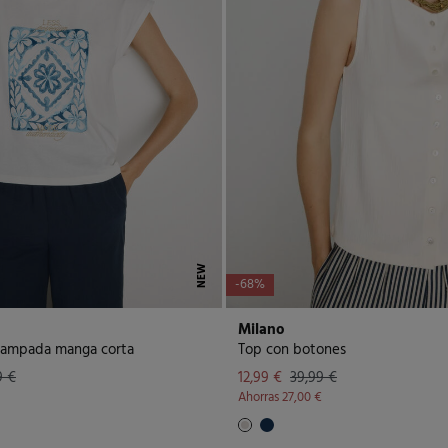
NEW
-68%
Milano
tampada manga corta
Top con botones
9 €
12,99 €
39,99 €
Ahorras
27,00 €