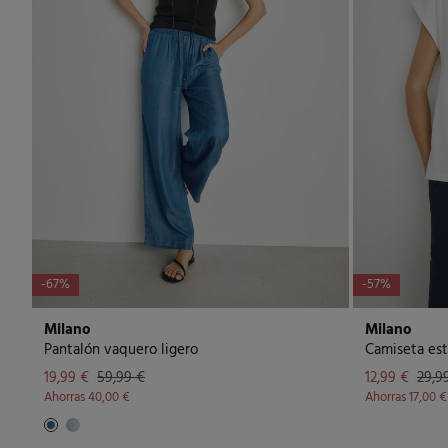
-67%
-57%
Milano
Milano
Pantalón vaquero ligero
Camiseta es
19,99 €
59,99 €
12,99 €
29,9
Ahorras
40,00 €
Ahorras
17,00 €