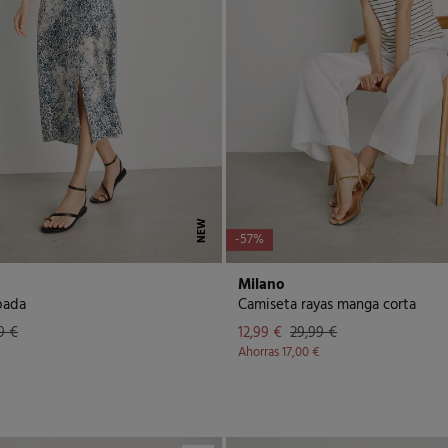
NEW
-57%
Milano
pada
Camiseta rayas manga corta
9 €
12,99 €
29,99 €
Ahorras
17,00 €