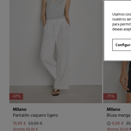
Usamos cook
nuestros se
para permiti
deseas acep
Configur
-67%
-75%
Milano
Milano
Pantalón vaquero ligero
Blusa manga 
19,99 €
59,99 €
9,99 €
39
Ahorras
40,00 €
Ahorras
30,00 