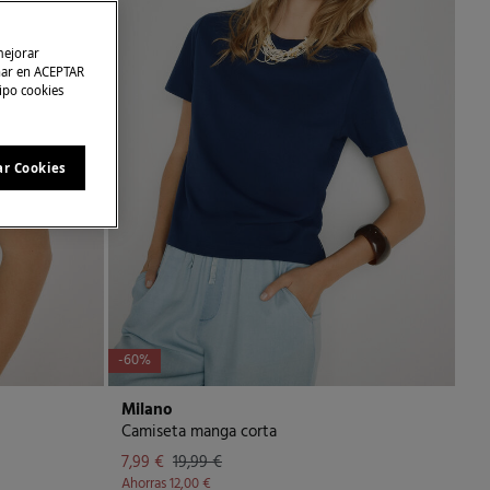
mejorar
char en ACEPTAR
tipo cookies
ar Cookies
-60%
Milano
Camiseta manga corta
7,99 €
19,99 €
Ahorras
12,00 €