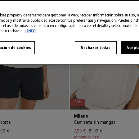
ies propias y de terceros para gestionar la web, recabar información sobre su uso, 
rvicios y mostrarte publicidad acorde con tus preferencias y navegación. Puedes pin
r el uso de todas las cookies o en configuración para ver el detalle y seleccionar qué 
tar o rechazar.
+INFO
ación de cookies
Rechazar todas
Acept
-60%
Milano
corta
Camiseta sin mangas
,99 €
7,99 €
19,99 €
€
Ahorras
12,00 €