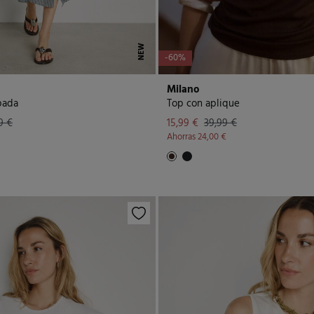
NEW
-60%
Milano
pada
Top con aplique
9 €
15,99 €
39,99 €
Ahorras
24,00 €