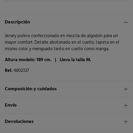
Descripción
Jersey polero confeccionado en mezcla de algodón para un
mayor comfort. Detalle abotonado en el cuello, tapeta en el
mismo color y menguado tanto en cuello como manga.
Altura modelo: 189 cm. |
Lleva la talla M.
Ref.
4802327
Composición y cuidados
Composición
Envío
47%
viscosa
,
31%
algodón
,
22%
poliéster
1,95€
Envío a tienda
Devoluciones
Cuidados
3 - 5 días.
Temperatura máxima de lavado 30C. Centrifugado corto
* Islas Canarias, Ceuta y Melilla excluídas.