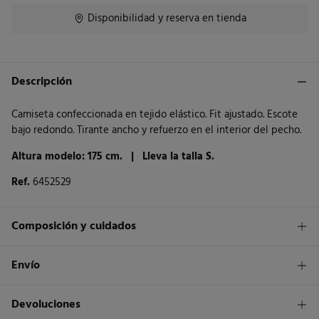
Disponibilidad y reserva en tienda
Descripción
Camiseta confeccionada en tejido elástico. Fit ajustado. Escote
bajo redondo. Tirante ancho y refuerzo en el interior del pecho.
Altura modelo: 175 cm. |
Lleva la talla S.
Ref.
6452529
Composición y cuidados
Composición
Envío
94%
poliéster
,
6%
elastano
1,95€
Envío a tienda
Devoluciones
Cuidados
3 - 5 días.