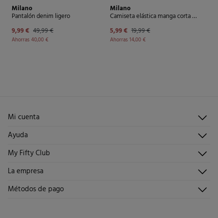
Milano
Milano
Pantalón denim ligero
Camiseta elástica manga corta soft touch
9,99 €
49,99 €
5,99 €
19,99 €
Ahorras
40,00 €
Ahorras
14,00 €
Mi cuenta
Iniciar sesión
Ayuda
Registrarme
Atención al cliente
My Fifty Club
Direcciones de envío
Envíanos un email
Historial de pedidos
Descúbrelo
La empresa
Preguntas frecuentes
Hazte socio
¡Únete!
Envíos
¿Quiénes somos?
Métodos de pago
Promociones vigentes
Trabaja con nosotros
Cambios, devoluciones y desistimiento
Tiendas
Condiciones tarjeta abono