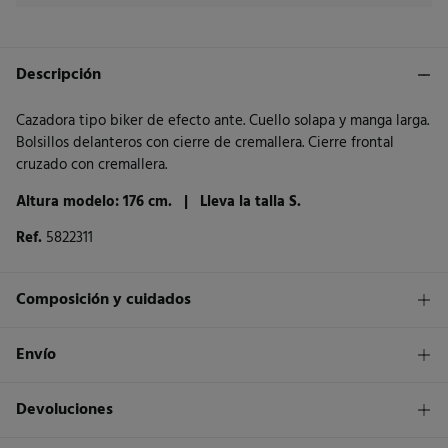
Descripción
Cazadora tipo biker de efecto ante. Cuello solapa y manga larga.
Bolsillos delanteros con cierre de cremallera. Cierre frontal
cruzado con cremallera.
Altura modelo: 176 cm. |
Lleva la talla S.
Ref.
5822311
Composición y cuidados
Composición
Envío
95%
poliéster
,
5%
elastano
1,95€
Envío a tienda
Devoluciones
Cuidados
3 - 5 días.
Lavar a mano
* Islas Canarias, Ceuta y Melilla excluídas.