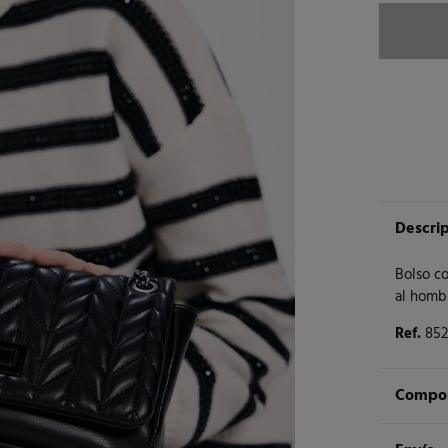
Descri
Bolso c
al hombr
Ref.
852
Compos
Compos