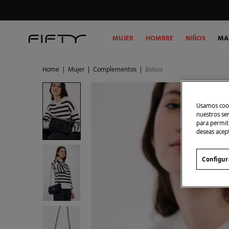
MUJER
HOMBRE
NIÑOS
MA
Home
|
Mujer
|
Complementos
|
Bolsos
Usamos cook
nuestros se
para permiti
deseas acep
Configur