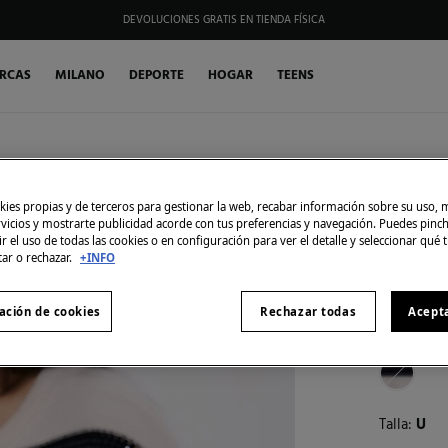
DEVOLUCIONES GRATIS EN TIENDA FÍSICA
RCAS
MILANO
DEPORTE
HOGAR
TEENS
Springfiel
Bolso b
ies propias y de terceros para gestionar la web, recabar información sobre su uso, 
rvicios y mostrarte publicidad acorde con tus preferencias y navegación. Puedes pin
5,99 €
r el uso de todas las cookies o en configuración para ver el detalle y seleccionar qué 
29,99 €
Ahor
tar o rechazar.
+INFO
30% EXTR
ación de cookies
Rechazar todas
Acept
Color:
neg
Talla:
U