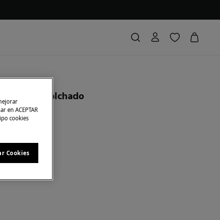
d
andolera acolchado
mejorar
char en ACEPTAR
tipo cookies
ras
24,00 €
80
A EN CESTA
ar Cookies
ro