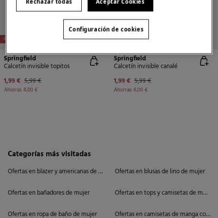
Rechazar todas
Aceptar Cookies
Configuración de cookies
-67%
-67%
Springfield
Springfield
Calcetín invisible topitos
Calcetín invisible canalé
1,99 €
5,99 €
1,99 €
5,99 €
Ahorras
4,00 €
Ahorras
4,00 €
Categorías más visitadas
Ofertas en blazer y americanas de mujer
Ofertas en blusas de lino de mujer
Ofertas en bañadores de mujer
Ofertas en tops y camisetas de mujer
Ofertas en ropa de baño de mujer
Ofertas en camisetas de manga corta 