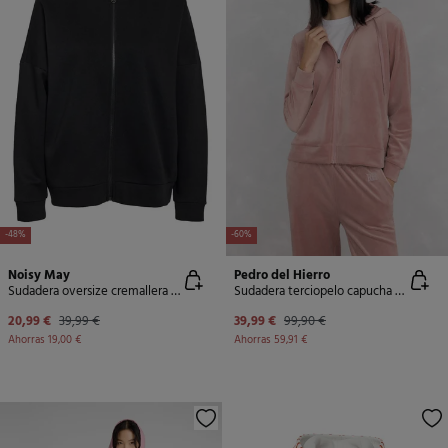
-48%
-60%
Noisy May
Pedro del Hierro
Sudadera oversize cremallera capucha
Sudadera terciopelo capucha activewear
20,99 €
39,99 €
39,99 €
99,90 €
Ahorras
19,00 €
Ahorras
59,91 €