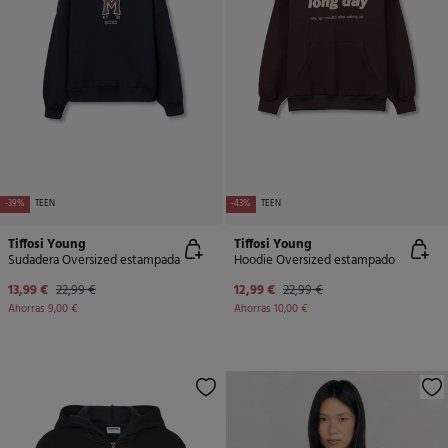
-39%
TEEN
-43%
TEEN
Tiffosi Young
Tiffosi Young
Sudadera Oversized estampada
Hoodie Oversized estampado
13,99 €
22,99 €
12,99 €
22,99 €
Ahorras
9,00 €
Ahorras
10,00 €