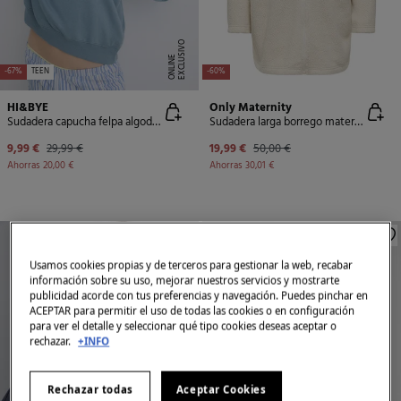
E
X
C
L
U
SI
V
O
O
N
LI
N
E
-67%
TEEN
-60%
HI&BYE
Only Maternity
Sudadera capucha felpa algodón gris
Sudadera larga borrego maternity
9,99 €
29,99 €
19,99 €
50,00 €
Ahorras
20,00 €
Ahorras
30,01 €
Usamos cookies propias y de terceros para gestionar la web, recabar
información sobre su uso, mejorar nuestros servicios y mostrarte
publicidad acorde con tus preferencias y navegación. Puedes pinchar en
ACEPTAR para permitir el uso de todas las cookies o en configuración
para ver el detalle y seleccionar qué tipo cookies deseas aceptar o
rechazar.
+INFO
Rechazar todas
Aceptar Cookies