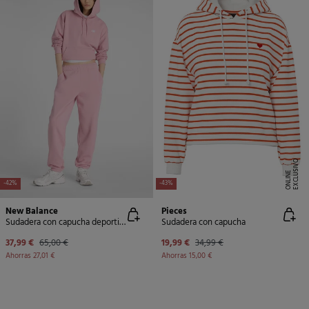
E
X
C
L
U
SI
V
O
O
N
LI
N
E
-42%
-43%
New Balance
Pieces
Sudadera con capucha deportiva
Sudadera con capucha
37,99 €
65,00 €
19,99 €
34,99 €
Ahorras
27,01 €
Ahorras
15,00 €