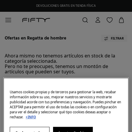
DEVOLUCIONES GRATIS EN TIENDA FÍSICA
Ofertas en Regatta de hombre
FILTRAR
Ahora mismo no tenemos artículos en stock de la
categoría seleccionada.
Pero no te preocupes, tenemos un montón de
artículos que pueden ser tuyos.
Descuentos en Regatta de hombre
Usamos cookies propias y de terceros para gestionar la web, recabar
Descubre las mejores Ofertas en Regatta de hombre en Fifty Outlet. Viste
información sobre su uso, mejorar nuestros servicios y mostrarte
siempre con estilo y a la última gracias a los descuentos que encontrarás en
publicidad acorde con tus preferencias y navegación. Puedes pinchar en
nuestro outlet online.
ACEPTAR para permitir el uso de todas las cookies o en configuración
para ver el detalle y seleccionar qué tipo cookies deseas aceptar o
rechazar.
+INFO
Marcas más visitadas
Ofertas en Dc Shoes
Ofertas en complementos Milano de 