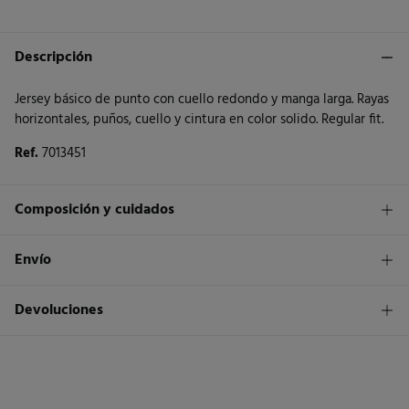
Descripción
Jersey básico de punto con cuello redondo y manga larga. Rayas
horizontales, puños, cuello y cintura en color solido. Regular fit.
Ref.
7013451
Composición y cuidados
Composición
Envío
100%
algodón
1,95€
Envío a tienda
Devoluciones
Cuidados
3 - 5 días.
Temperatura máxima de lavado 30C
* Islas Canarias, Ceuta y Melilla excluídas.
Dispones de
un mes
para realizar tu devolución a través de
cualquiera de los siguientes métodos:
Secar sobre superficie horizontal
Standard
3 - 5 días.