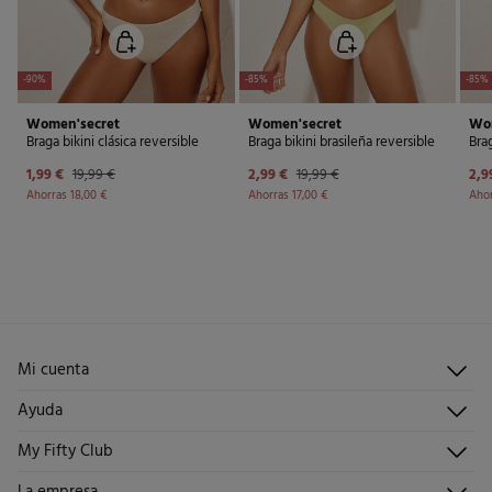
-90%
-85%
-85%
Women'secret
Women'secret
Wo
Braga bikini clásica reversible
Braga bikini brasileña reversible
Brag
1,99 €
19,99 €
2,99 €
19,99 €
2,9
Ahorras
18,00 €
Ahorras
17,00 €
Aho
Mi cuenta
Iniciar sesión
Ayuda
Registrarme
Atención al cliente
My Fifty Club
Direcciones de envío
Envíanos un email
Historial de pedidos
Descúbrelo
La empresa
Preguntas frecuentes