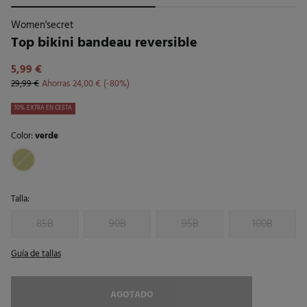
Women'secret
Top bikini bandeau reversible
5,99 €
29,99 €
Ahorras
24,00 €
80
10% EXTRA EN CESTA
Color:
verde
Talla:
85B
90B
95B
100B
Guía de tallas
AGOTADO