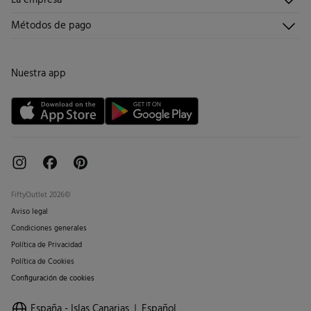
Hazte socio
¡Únete!
Envíos
¿Quiénes somos?
Métodos de pago
Promociones vigentes
Trabaja con nosotros
Cambios, devoluciones y desistimiento
Tiendas
Condiciones tarjeta abono
Nuestra app
Tarjeta regalo online
FiftyOutlet 2026©
Aviso legal
Condiciones generales
Política de Privacidad
Política de Cookies
Configuración de cookies
España - Islas Canarias
Español