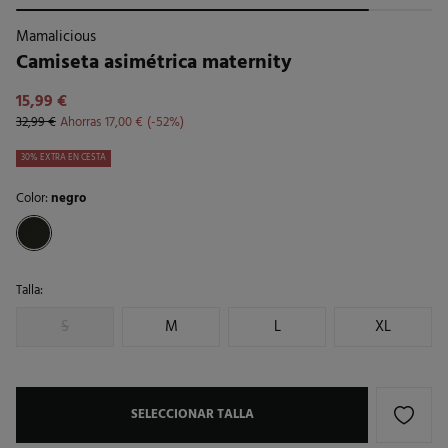
Mamalicious
Camiseta asimétrica maternity
15,99 €
32,99 €
Ahorras
17,00 €
52
30% EXTRA EN CESTA
Color:
negro
Talla:
S
M
L
XL
SELECCIONAR TALLA