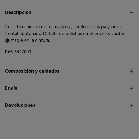
Descripción
Vestido camisero de manga larga, cuello de solapa y cierre
frontal abotonado. Detalle de bolsillos en el pecho y cordón
ajustable en la cintura.
Ref.
6447099
Composición y cuidados
Composición
Envío
100%
poliéster
1,95€
Envío a tienda
Devoluciones
Cuidados
3 - 5 días.
Temperatura máxima de lavado 30C. Centrifugado corto
* Islas Canarias, Ceuta y Melilla excluídas.
Dispones de
un mes
para realizar tu devolución a través de
cualquiera de los siguientes métodos:
No secar en secadora
Standard
3 - 5 días.