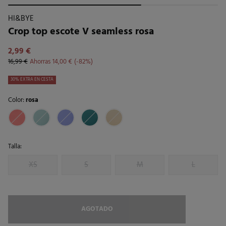
HI&BYE
Crop top escote V seamless rosa
2,99 €
16,99 €
Ahorras
14,00 €
82
30% EXTRA EN CESTA
Color:
rosa
Talla:
XS
S
M
L
AGOTADO