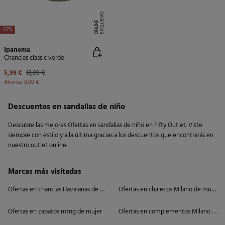
E
X
C
L
U
SI
V
O
O
N
LI
N
E
-57%
Ipanema
Chanclas classic verde
5,99 €
13,99 €
Ahorras
8,00 €
Descuentos en sandalias de niño
Descubre las mejores Ofertas en sandalias de niño en Fifty Outlet. Viste
siempre con estilo y a la última gracias a los descuentos que encontrarás en
nuestro outlet online.
Marcas más visitadas
Ofertas en chanclas Havaianas de mujer
Ofertas en chalecos Milano de mujer
Ofertas en zapatos mtng de mujer
Ofertas en complementos Milano de m