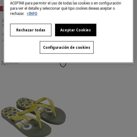
E
X
C
L
U
SI
V
O
O
N
LI
N
ACEPTAR para permitir el uso de todas las cookies o en configuración
E
para ver el detalle y seleccionar qué tipo cookies deseas aceptar o
-57%
-57%
rechazar.
+INFO
XTI
Ipanema
Sandalia de niño
Chanclas classic negro
Rechazar todas
Aceptar Cookies
12,99 €
29,95 €
5,99 €
13,99 €
Ahorras
16,96 €
Ahorras
8,00 €
Configuración de cookies
SIMILARES