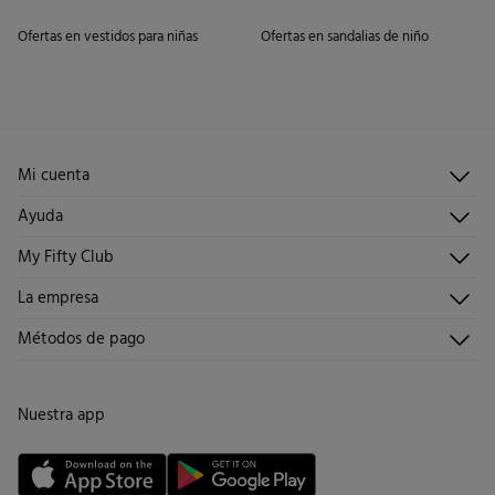
Ofertas en vestidos para niñas
Ofertas en sandalias de niño
Mi cuenta
Iniciar sesión
Ayuda
Registrarme
Atención al cliente
My Fifty Club
Direcciones de envío
Envíanos un email
Historial de pedidos
Descúbrelo
La empresa
Preguntas frecuentes
Hazte socio
¡Únete!
Envíos
¿Quiénes somos?
Métodos de pago
Promociones vigentes
Trabaja con nosotros
Cambios, devoluciones y desistimiento
Tiendas
Condiciones tarjeta abono
Nuestra app
Tarjeta regalo online